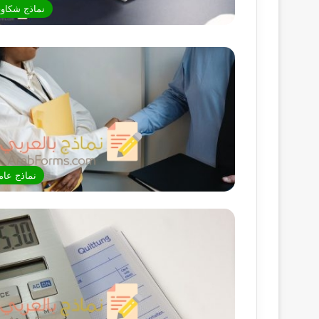
نماذج شكاو
نماذج عام