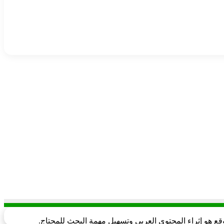
قع هو إثراء المحتوى العربي وتسهيل مهمة البحث للمحتاج.