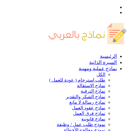
القائمة
بحث
عن
الرئيسية
السيرة الذاتية
نماذج عملية ومهنية
الكل
طلب استرحام ( عودة للعمل )
نماذج الاستقالة
نماذج الترقية
نماذج الشكر والتقدير
نماذج رسالة لا مانع
نماذج عقود العمل
نماذج فرق العمل
نماذج قانونية
نموذج طلب عمل / وظيفة
نموذج معالجة الأخطاء