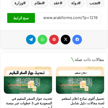
تجنب
دولة
عقد
نظام
وزارة
نسخ الرابط
فيسبوك
‫X
بينتيريست
واتساب
تيلقرام
مقالات ذات صلة
تحميل أقوى نماذج اعلان لمطعم
تحديث جواز السفر للمقيم في
لعدة مجالات: دليل شامل
السعودية في 3 خطوات عبر منصة
أبشر