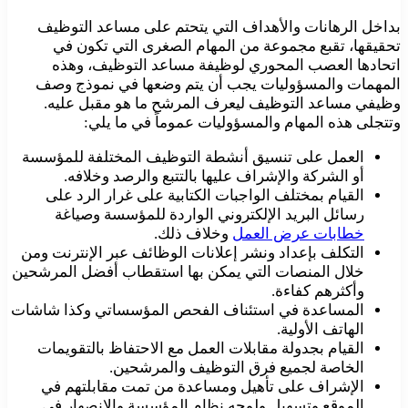
بداخل الرهانات والأهداف التي يتحتم على مساعد التوظيف
تحقيقها، تقبع مجموعة من المهام الصغرى التي تكون في
اتحادها العصب المحوري لوظيفة مساعد التوظيف، وهذه
المهمات والمسؤوليات يجب أن يتم وضعها في نموذج وصف
وظيفي مساعد التوظيف ليعرف المرشح ما هو مقبل عليه.
وتتجلى هذه المهام والمسؤوليات عموماً في ما يلي:
العمل على تنسيق أنشطة التوظيف المختلفة للمؤسسة
أو الشركة والإشراف عليها بالتتبع والرصد وخلافه.
القيام بمختلف الواجبات الكتابية على غرار الرد على
رسائل البريد الإلكتروني الواردة للمؤسسة وصياغة
خطابات عرض العمل
وخلاف ذلك.
التكلف بإعداد ونشر إعلانات الوظائف عبر الإنترنت ومن
خلال المنصات التي يمكن بها استقطاب أفضل المرشحين
وأكثرهم كفاءة.
المساعدة في استئناف الفحص المؤسساتي وكذا شاشات
الهاتف الأولية.
القيام بجدولة مقابلات العمل مع الاحتفاظ بالتقويمات
الخاصة لجميع فرق التوظيف والمرشحين.
الإشراف على تأهيل ومساعدة من تمت مقابلتهم في
الموقع وتسهيل ولوجه نظام المؤسسة والانصهار في