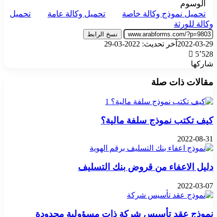
الوسوم
تحميل نموذج وكالة خاصة
تحميل وكالة عامة
تحميل
وكالة للورثة
نسخ الرابط
2022-03-29
آخر تحديث: 2022-03-29
5٬528
شاركها
‫X
تيلقرام
واتساب
فيسبوك
بينتيريست
مقالات ذات صلة
كيف تكتب نموذج سلفة مالية؟
2022-08-31
دليل الاعفاء من قروض بنك التسليف
2022-03-07
نموذج عقد تأسيس شركة ذات مسؤولية محدودة