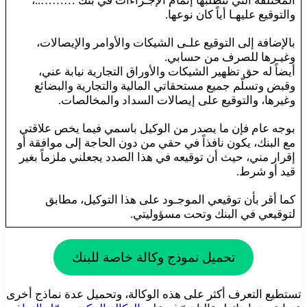
المختلفة التي تتطلبها إتمام الإجـراءات في بنك ………..،
والتوقيع عليهـا أياً كان نوعها.
بالإضافة إلى التوقيع علـى الشيكات والأوامر والإيصالات،
وغيـرها للصرف من حسابي.
أيضاً له حق تظهير الشيكات والأوراق التجارية نيابة عني،
وقبض وتسلّم جميع مستحقاتي المالية والتجارية والبضائع
وغيرها، والتوقيع على إيصالات السداد والمخالصات.
بوجه عام فإن ما يصدر من الوكيل باسمي فيما يخص علاقتي
مع البنك، يكون نافذاً في حقي من دون الحاجة إلى موافقة أو
إقرار مني، حيث أن توقيعه في هذا الصدد يجعلني ملزماً بغير
قيد أو شرط.
كما أقر بأن توقيعي الموجـود على هذا التوكيل، مطابق
لتوقيعي في البنك وتحت مسؤوليتي.
تحميل نموذج وكالة خاصة للبنك
تستطيع التعرف أكثر على هذه الوكالة، وتحميل عدة نماذج أخرى