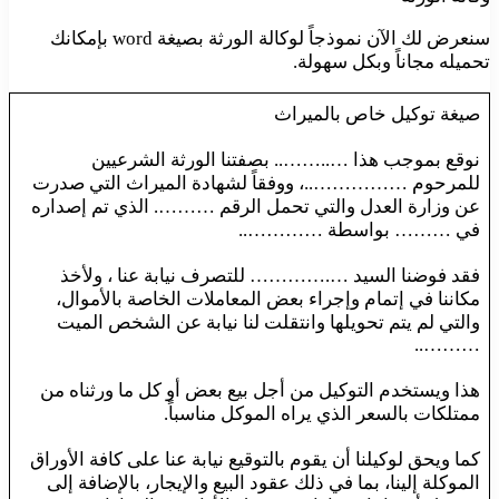
سنعرض لك الآن نموذجاً لوكالة الورثة بصيغة word بإمكانك
تحميله مجاناً وبكل سهولة.
صيغة توكيل خاص بالميراث
نوقع بموجب هذا …..…….. بصفتنا الورثة الشرعيين
للمرحوم ……………..، ووفقاً لشهادة الميراث التي صدرت
عن وزارة العدل والتي تحمل الرقم ………. الذي تم إصداره
في ……… بواسطة …………..
فقد فوضنا السيد ….………… للتصرف نيابة عنا ، ولأخذ
مكاننا في إتمام وإجراء بعض المعاملات الخاصة بالأموال،
والتي لم يتم تحويلها وانتقلت لنا نيابة عن الشخص الميت
………..
هذا ويستخدم التوكيل من أجل بيع بعض أو كل ما ورثناه من
ممتلكات بالسعر الذي يراه الموكل مناسباً.
كما ويحق لوكيلنا أن يقوم بالتوقيع نيابة عنا على كافة الأوراق
الموكلة إلينا، بما في ذلك عقود البيع والإيجار، بالإضافة إلى