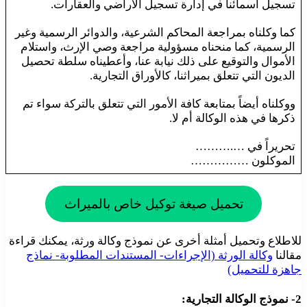
تسجيل أسمائنا في إدارة تسجيل الأراضي والعقارات.
كما وكلناه بمراجعة المحاكم الشرعية، والدوائر الرسمية وغير
الرسمية، كما منحناه مسؤولية مراجعة وصي الإرث، واستلام
الأموال والتوقيع على ذلك نيابة عنا، وأعطيناه سلطة تحصيل
الديون التي تتعلق بميراثنا، كالأوراق التجارية.
ووكلناه أيضاً بمتابعة كافة الأمور التي تتعلق بالتركة سواء تم
ذكرها في هذه الوكالة أم لا.
تحريراً في ….………
الموكلون ……………
تحميل صيغة توكيل خاص بالميراث
للاطلاع وتحميل أمثلة أخرى عن نموذج وكالة ورثة، يمكنك قراءة
مقالنا
وكالة الورثة (الإجراءات- المستندات المطلوبة- نماذج
جاهزة للتحميل)
2- نموذج الوكالة التجارية: