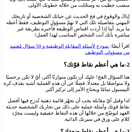
منصب حظيت به وسجّلت من خلاله خطوتك الأولى.
إياكَ والوقوع في فخ الحديث عن حياتك الشخصية أو تاريخك
المهني بتفاصيله تلك التي لا تهمّ مسؤول التوظيف، فقط أعطه
ما يريد. أما إذا أردت اقتناص الوظيفة فأخبره بطريقة غير
مباشرة بأنك أنت الشخص المناسب لهذا العمل!
اقرأ أيضًا:
نموذج لأسئلة المقابلة الوظيفية و 50 سؤال مُعتمد
من مسؤولي التوظيف
2-ما هي أعظم نقاط قوّتك؟
هنا السؤال الفخ! عليك أن تكون متوازنًا أكثر، أيّ لا تكن نرجسيًا
ولا متواضعًا بل معتدلًا. فضلًا عن أن هذه العملية أشبه بقذف كرة
البيسبول تمامًا ويحتاج الأمر إلى تركيز أكبر.
لذا وقبل أيّ مقابلة يجب أن تجهّز قائمة ذهنية تُدرج فيها أفضل
نقاط قوتك وأمثلة عملية على ذلك من تجاربك الشخصية حديثة
العهد لتوضّح من خلالها أن هذه النقاط حقيقية وليست مجرّد
كلام على ورق في سيرتك الذاتية.
3-ما هي أعظم نقاط ضعفك؟