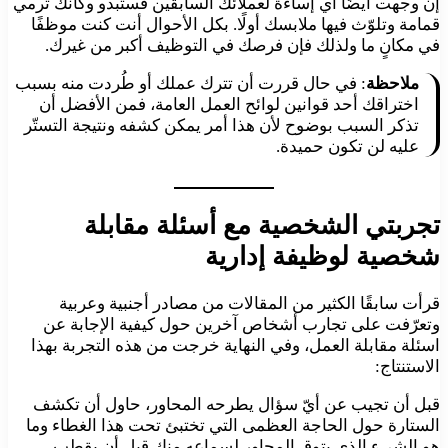
إن وجهت أيضًا أي إساءة لعملائك السابقين فستبدو وكأنك ترمي
قمامة وتلوّث فيها ملابسك أولًا. بكل الأحوال أنت كنت موظفًا
في مكانٍ ما ولذلك فإن فرصك في التوظيف أكبر من غيرك.
ملاحظة
: في حال قررت أن تترك عملك أو طُردت منه بسبب
اختراقك أحد قوانين لوائح العمل العامة، فمن الأفضل أن
تذكر السبب بوضوح لأن هذا أمر يمكن كشفه ونتيجة التستّر
عليه لن تكون حميدة.
تجربتي الشخصية مع أسئلة مقابلة
شخصية لوظيفة إدارية
قرأت سابقًا الكثير من المقالات من مصادر أجنبية وعربية
وتعرّفت على تجارب أشخاص آخرين حول كيفية الإجابة عن
اسئلة مقابلة العمل، وفي النهاية خرجت من هذه التجربة بهذا
الاستنتاج:
قبل أن تجيب عن أيّ سؤال يطرحه المحاور، حاول أن تكشف
الستارة حول الحاجة العظمى التي تختبئ تحت هذا الغطاء وما
هو الشيء الذي يتوق المحاور لسماعه منك قبل أن يقطب