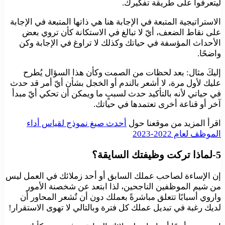
ليتعرفوا على طريقة تفكيرك.
الاستراتيجية المتبعة في الإجابة هنا هي ذاتها المتبعة في الإجابة
على نقاط الضعف، أيّ لا تبالغ في الاستكانة كأن تروي بعض
الأحداث المؤسفة في حياتك وكذلك لا تراوغ في الإجابة وكن
واضحًا.
إليكَ مثال: بعد لحظات من الصمت وكأن هذا السؤال يُطرح
عليك لأول مرة، لا أشعر بالندم أو الخجل بشأن أيّ أمر قد حدث
في حياتي لأنه بالتأكيد حدث لسببٍ ما ويمكن أن تحكي أيّ مبدأ
آخر أو قناعة أخرى تعتمدها في حياتك.
اقرأ المزيد من موقعنا حول
أحدث صيغ نموذج لقياس أداء
الموظف لعام 2022-2023
5-لماذا تركت وظيفتك السايقة؟
إن الإساءة لصاحب عملك السابق أو أحد زملائك في العمل ليس
من شيم الموظفين الناجحين، لذا ابتعد عن شخصنة الأمور
واروي أسبابًا تتعلق مباشرةً بعملك دون أن تٌشعر المحاور أن
لديك رغبة في تبديل عملك كل فترة وبالتالي لا تهوى الاستقرار!