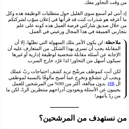
من وقت التحاور معك.
إذ أنني لم أسمع سوى القليل حول متطلبات الوظيفة هذه وكل
ما أعرفه هو شذرات كنت قد قرأتها في إعلان مبوّب لشركتكم
من خلال صديق شاركني فرصة العمل هذه كونه على علم
بتجاربي العميقة في هذا المجال ورغبتي في العمل.
ملاحظة
: لن يكون الأمر بتلك السهولة التي تظنّها، إلا أن
المقابلة يجب أن تسري بهذا الشكل. من المتعارف عليه أن
الإجابة عن أسئلة مقابلة شخصية لوظيفة إدارية أو غيرها
سيكون أسهل من التحاور! لذا غرّد خارج السرب.
لكن أنت كموظف مرشّح تريد كشف احتياجات ربّ عملك
ويجب أن تتشجّع وتخرج عما أصبح مألوفًا بالنسبة لموظفي
ال
HR
. بدون مبالغة، أكثر من 90% من المرشحين للعمل
يجيبون عن الأسئلة ويعودون أدراجهم منتظرين الردّ، لكن ما
من ردّ يأتيهم!
من نستهدف من المرشحين؟