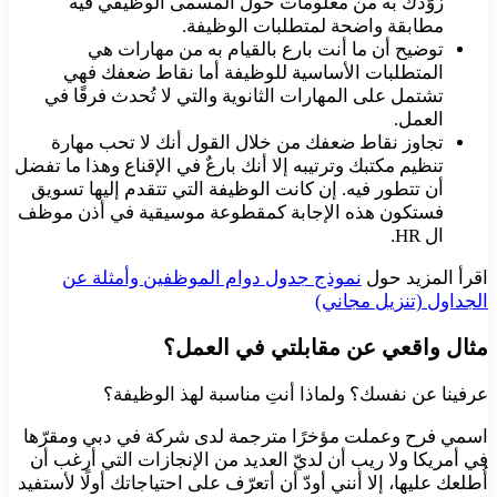
زوّدك به من معلومات حول المسمى الوظيفي فيه
مطابقة واضحة لمتطلبات الوظيفة.
توضيح أن ما أنت بارع بالقيام به من مهارات هي
المتطلبات الأساسية للوظيفة أما نقاط ضعفك فهي
تشتمل على المهارات الثانوية والتي لا تُحدث فرقًا في
العمل.
تجاوز نقاط ضعفك من خلال القول أنك لا تحب مهارة
تنظيم مكتبك وترتيبه إلا أنك بارعٌ في الإقناع وهذا ما تفضل
أن تتطور فيه. إن كانت الوظيفة التي تتقدم إليها تسويق
فستكون هذه الإجابة كمقطوعة موسيقية في أذن موظف
ال HR.
اقرأ المزيد حول
نموذج جدول دوام الموظفين وأمثلة عن
الجداول (تنزيل مجاني)
مثال واقعي عن مقابلتي في العمل؟
عرفينا عن نفسك؟ ولماذا أنتِ مناسبة لهذ الوظيفة؟
اسمي فرح وعملت مؤخرًا مترجمة لدى شركة في دبي ومقرّها
في أمريكا ولا ريب أن لديّ العديد من الإنجازات التي أرغب أن
أُطلعك عليها، إلا أنني أودّ أن أتعرّف على احتياجاتك أولًا لأستفيد