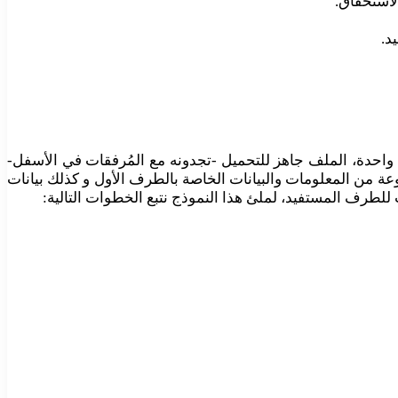
لاستحقاق.
د.
 من النماذج المُمَّيزة “الكمبيالة” على شكل ملف بي دي اف (PDF File) مُكون من صفحة واحدة، الملف جاهز للتحميل -تجدونه مع المُرفقات في الأسفل-
وعة من المعلومات والبيانات الخاصة بالطرف الأول و كذلك بيانات
 للطرف المستفيد، لملئ هذا النموذج نتبع الخطوات التالية: