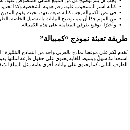
يجب أن يتم توضيح كل من المبلغ المالي المنصوص عليه، تاريخ 
كتابة اسم المسحوب عليه، رقم هويته الشخصية وكذا تحديد ع
في نص الكمبيالة يجب كتابة صيغة تعهد، بحيث يقوم المدين 
من المهم جدًا أن يتم توضيح البيانات بالتفصيل الخاصة بال
وأخيرًا، توقيع طرفي المعاملة على هذه الكمبيالة.
طريقة تعبئة نموذج “كمبيالة”
استخدامهُ سهلٌ وبسيط للغاية يحتوي على حقول فارغة لملئها يدويً
الطرف الثاني، كما يحتوي على بيانات أخرى هامة مثل المبلغ المُتف