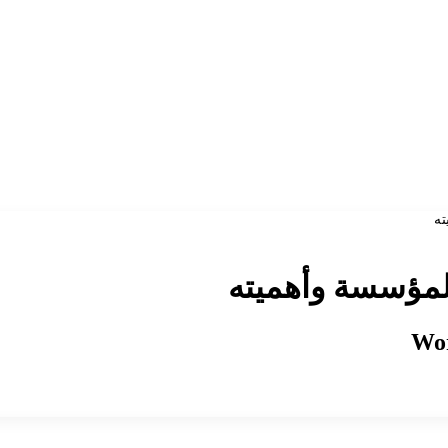
ته
لمؤسسة وأهميته