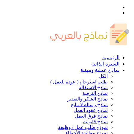
القائمة
بحث
عن
الرئيسية
السيرة الذاتية
نماذج عملية ومهنية
الكل
طلب استرحام ( عودة للعمل )
نماذج الاستقالة
نماذج الترقية
نماذج الشكر والتقدير
نماذج رسالة لا مانع
نماذج عقود العمل
نماذج فرق العمل
نماذج قانونية
نموذج طلب عمل / وظيفة
نموذج معالجة الأخطاء