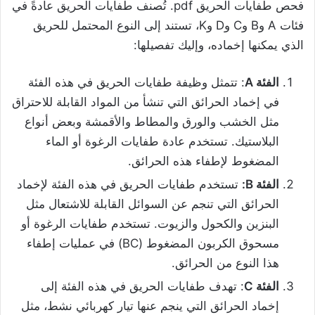
فحص طفايات الحريق pdf. تُصنف طفايات الحريق عادةً في
فئات A وB وC وD وK، تستند إلى النوع المحتمل للحريق
الذي يمكنها إخماده، وإليك تفصيلها:
الفئة A
: تتمثل وظيفة طفايات الحريق في هذه الفئة
في إخماد الحرائق التي تنشأ من المواد القابلة للاحتراق
مثل الخشب والورق والمطاط والأقمشة وبعض أنواع
البلاستيك. تستخدم عادة طفايات الرغوة أو الماء
المضغوط لإطفاء هذه الحرائق.
الفئة B:
تستخدم طفايات الحريق في هذه الفئة لإخماد
الحرائق التي تنجم عن السوائل القابلة للاشتعال مثل
البنزين والكحول والزيوت. تستخدم طفايات الرغوة أو
مسحوق الكربون المضغوط (BC) في عمليات إطفاء
هذا النوع من الحرائق.
الفئة C
: تهدف طفايات الحريق في هذه الفئة إلى
إخماد الحرائق التي ينجم عنها تيار كهربائي نشط، مثل