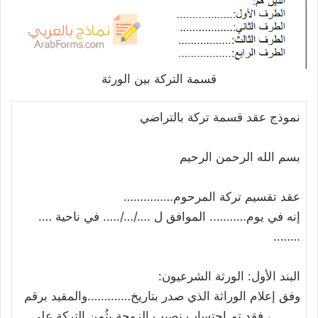
قسمة التركة بين الورثة
نموذج عقد قسمة تركة بالتراضي
بسم الله الرحمن الرحيم
عقد تقسيم تركة المرحوم……………
إنه في يوم……….. الموافق ل .…/…/.…. في ناحية ….
……..
البند الأول: الورثة الشرعيون:
وفق إعلام الوراثة الذي صدر بتاريخ………….والمقيد برقم
………، فقد تم احتساب نصيب الزوجة بثُمن التركة على