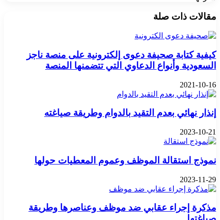
‫X
تيلقرام
واتساب
فيسبوك
بينتيريست
مقالات ذات صلة
كيفية كتابة صحيفة دعوى إلكترونية على منصة ناجز
السعودية وأنواع الدعاوي التي تتضمنها المنصة
2021-10-16
إنذار نهائي بعدم التقيد بالدوام وطريقة صياغته
2023-10-21
نموذج استقالة الموظف وعموم المعطيات حولها
2023-11-29
مذكرة إجراء عقابي ضد موظف وعناصرها وطريقة
صياغتها