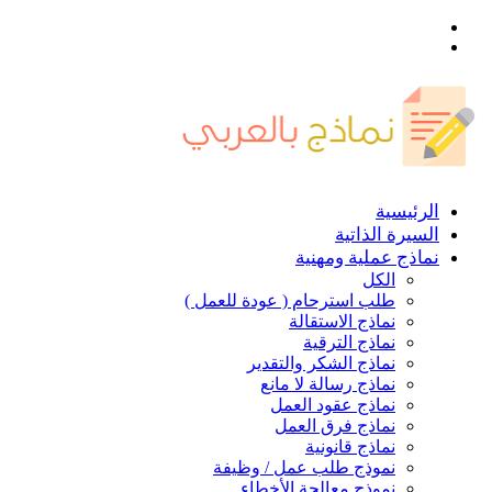
القائمة
بحث
عن
الرئيسية
السيرة الذاتية
نماذج عملية ومهنية
الكل
طلب استرحام ( عودة للعمل )
نماذج الاستقالة
نماذج الترقية
نماذج الشكر والتقدير
نماذج رسالة لا مانع
نماذج عقود العمل
نماذج فرق العمل
نماذج قانونية
نموذج طلب عمل / وظيفة
نموذج معالجة الأخطاء