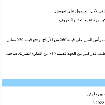
إضافي لأجل الحصول على تعويض.
أكبر جهد عندما تحتاج الظروف.
يعد من الأنظمة الشائعة أيضاً في نموذج عقد شراكة بين طرفين الأول برأس المال والثاني بالجهد، يشير هذا النظام إلى حصول صاحب رأس المال على قيمة 60٪ من الأرباح، ودفع قيمة 30٪ مقابل
في حالات كثيرة، يُنصح بالقيام بمكافأة شريك في مشروع قد قدم الأفكار والدعم، فعلى سبيل المثال: في حال كانت فكرة العمل ستتطلب قدر كبير من الجهد فقيمة 10٪ من الفكرة للشريك صاحب
 بين طرفين.