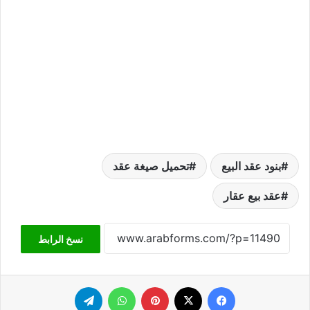
بنود عقد البيع
تحميل صيغة عقد
عقد بيع عقار
نسخ الرابط
فيسبوك
‫X
بينتيريست
واتساب
تيلقرام