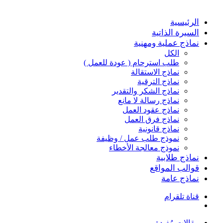
الرئيسية
السيرة الذاتية
نماذج عملية ومهنية
الكل
طلب استرحام ( عودة للعمل )
نماذج الاستقالة
نماذج الترقية
نماذج الشكر والتقدير
نماذج رسالة لا مانع
نماذج عقود العمل
نماذج فرق العمل
نماذج قانونية
نموذج طلب عمل / وظيفة
نموذج معالجة الأخطاء
نماذج طلابية
قوالب المواقع
نماذج عامة
قناة تلقرام
بحث
عن
مقالات مُفيدة