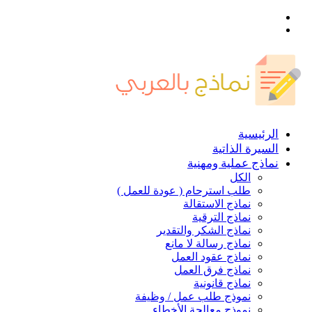
القائمة
بحث
عن
الرئيسية
السيرة الذاتية
نماذج عملية ومهنية
الكل
طلب استرحام ( عودة للعمل )
نماذج الاستقالة
نماذج الترقية
نماذج الشكر والتقدير
نماذج رسالة لا مانع
نماذج عقود العمل
نماذج فرق العمل
نماذج قانونية
نموذج طلب عمل / وظيفة
نموذج معالجة الأخطاء