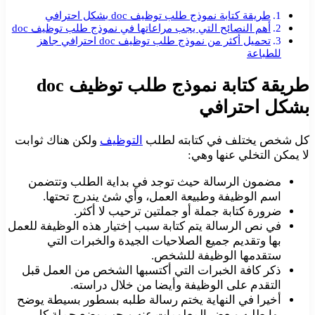
طريقة كتابة نموذج طلب توظيف doc بشكل احترافي
أهم النصائح التي يجب مراعاتها في نموذج طلب توظيف doc
تحميل أكثر من نموذج طلب توظيف doc احترافي جاهز
للطباعة
طريقة كتابة نموذج طلب توظيف doc
بشكل احترافي
كل شخص يختلف في كتابته لطلب
التوظيف
ولكن هناك ثوابت
لا يمكن التخلي عنها وهي:
مضمون الرسالة حيث توجد في بداية الطلب وتتضمن
اسم الوظيفة وطبيعة العمل، وأي شئ يندرج تحتها.
ضرورة كتابة جملة أو جملتين ترحيب لا أكثر.
في نص الرسالة يتم كتابة سبب إختيار هذه الوظيفة للعمل
بها وتقديم جميع الصلاحيات الجيدة والخبرات التي
ستقدمها الوظيفة للشخص.
ذكر كافة الخبرات التي أكتسبها الشخص من العمل قبل
التقدم على الوظيفة وأيضا من خلال دراسته.
أخيرا في النهاية يختم رسالة طلبه بسطور بسيطة يوضح
بها طلبه وبعض المعلومات عنه ويجب وضع جملة كل