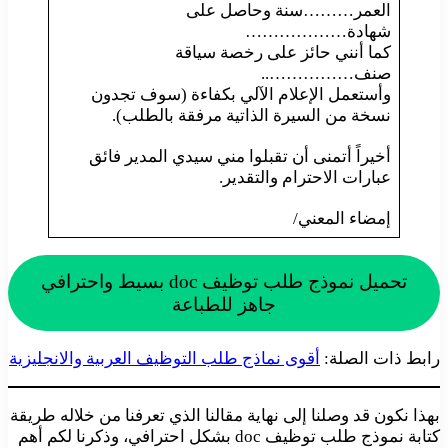
العمر………سنة وحاصل على
شهادة………………
كما أنني حائز على رخصة سياقة
صنف……………..
وأستعمل الإعلام الآلي بكفاءة (سوف تجدون
نسخة من السيرة الذاتية مرفقة بالطلب).
أخيراً أتمنى أن تقبلوا مني سيدي المدير فائق
عبارات الاحترام والتقدير.
إمضاء المعني/
تحميل نموذج طلب توظيف doc بسيط واحترافي
جاهز للطباعة
رابط ذات الصلة:
أقوى نماذج طلب التوظيف العربية والانجليزية
بهذا نكون قد وصلنا إلى نهاية مقالنا الذي تعرفنا من خلاله طريقة
كتابة نموذج طلب توظيف doc بشكل احترافي، وذكرنا لكم أهم