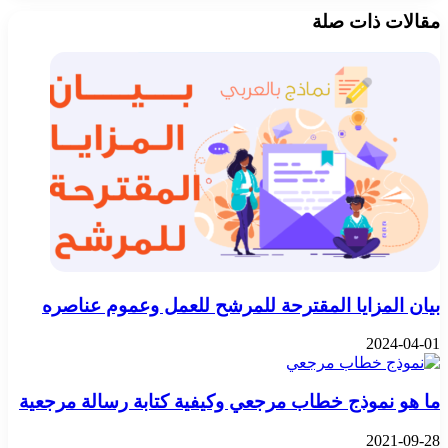
‫X
تيلقرام
واتساب
فيسبوك
بينتيريست
مقالات ذات صلة
بيان المزايا المقترحة للمرشح للعمل وعموم عناصره
2024-04-01
ما هو نموذج خطاب مرجعي وكيفية كتابة رسالة مرجعية
2021-09-28