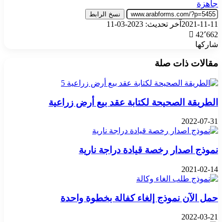
جاهزة
نسخ الرابط
2021-11-11
آخر تحديث: 2023-03-11
42٬662
شاركها
‫X
تيلقرام
واتساب
فيسبوك
بينتيريست
مقالات ذات صلة
الطريقة الصحيحة لكتابة عقد بيع أرض زراعية
2022-07-31
نموذج اصدار رخصة قيادة دراجة نارية
2021-02-14
حمل الآن نموذج إلغاء كفالة بخطوة واحدة
2022-03-21