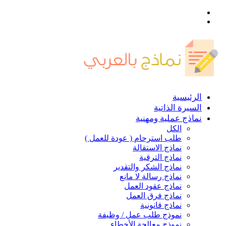
القائمة
بحث
عن
الرئيسية
السيرة الذاتية
نماذج عملية ومهنية
الكل
طلب استرحام ( عودة للعمل )
نماذج الاستقالة
نماذج الترقية
نماذج الشكر والتقدير
نماذج رسالة لا مانع
نماذج عقود العمل
نماذج فرق العمل
نماذج قانونية
نموذج طلب عمل / وظيفة
نموذج معالجة الأخطاء