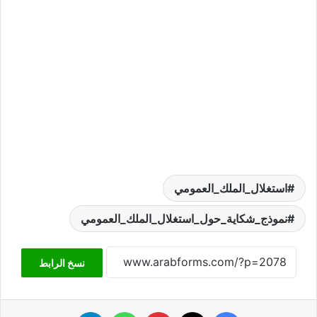
استغلال_الملك_العمومي
نموذج_شكاية_حول_استغلال_الملك_العمومي
نسخ الرابط
فيسبوك
‫X
بينتيريست
واتساب
تيلقرام