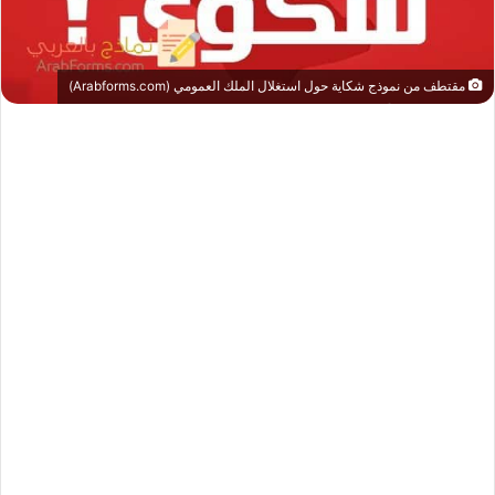
مقتطف من نموذج شكاية حول استغلال الملك العمومي (Arabforms.com)