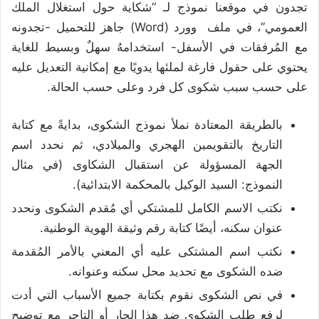
تجدون في موقعنا نموذج لـ “شكاية حول استغلال الملك
العمومي”، في ملف وورد (Word) جاهز للتحميل -تجدونه
مع المُرفقات في الأسفل- استخدامهُ سهلٌ وبسيط للغاية
يحتوي على حقول فارغة لملئها يدويًا مع إمكانية التعديل عليه
على حسب سبب شكوى كل فرد وعلى حسب الحالة.
بالطريقة المعتادة نملأ نموذج الشكوى، بدايةً مع كتابة
التاريخ بالتقويمين الهجري والميلادي، ثم نحدد اسم
الجهة المسؤولة عن استقبال الشكاوى (في مثال
النموذج: السيد الوكيل بالمحكمة الابتدائية).
نكتب الاسم الكامل للمشتكي أي مُقدم الشكوى ونحدد
عنوان سكنه، أيضًا كتابة رقم وثيقة الهوية الوطنية.
نكتب اسم المشتكى عليه أي المعني بالأمر المُقدمة
ضده الشكوى مع تحديد محل سكنه وعنوانه.
في نص الشكوى نقوم بكتابة جميع الأسباب التي أدت
لرفع طلب الشكوى ضد هذا الجار أو التاجر مع توضيح