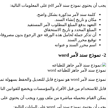
يجب أن يحتوي نموذج سند لأمر pdf على المعلومات التالية:
كلمة سند لأمر مذكورة بشكل واضح.
مكان و تاريخ إنشاء السند.
التعهد بدفع المبلغ المطلوب لأمر المستفيد
المبلغ المحدد و تاريخ الاستحقاق
أن تذكر جملة لحامل هذه الورقة حق الرجوع بدون مصروفات
توقيع محرر السند
اسم محرر السند و عنوانه
2- نموذج سند لأمر word
نموذج سند لأمر جاهز للطباعه word
نموذج سند لأمر word هو نموذج قابل للتعديل والحفظ بسهولة تمهيدا لتعبئته بالبيانات المطلوبة ثم طباعته.
قابل للاستخدام من قبل الأفراد والمؤسسات ويخضع للقوانين الناظمة
يمكن القيام بتحميله مباشرة من ملف وورد ويجب أن يحتوي على ص
يجب أن يحتوي نموذج سند أمر word على البيانات التالية: