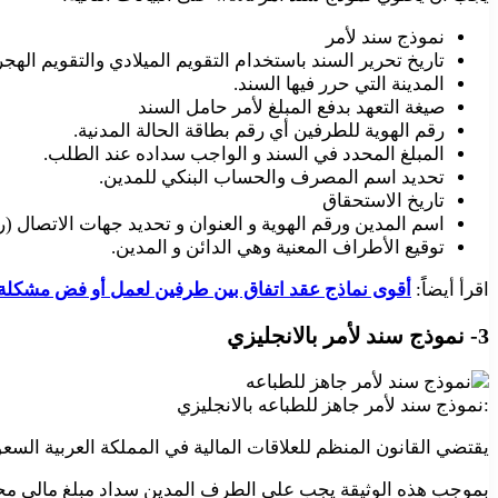
نموذج سند لأمر
تاريخ تحرير السند باستخدام التقويم الميلادي والتقويم الهج
المدينة التي حرر فيها السند.
صيغة التعهد بدفع المبلغ لأمر حامل السند
رقم الهوية للطرفين أي رقم بطاقة الحالة المدنية.
المبلغ المحدد في السند و الواجب سداده عند الطلب.
تحديد اسم المصرف والحساب البنكي للمدين.
تاريخ الاستحقاق
اسم المدين ورقم الهوية و العنوان و تحديد جهات الاتصال (رق
توقيع الأطراف المعنية وهي الدائن و المدين.
اقرأ أيضاًَ:
أقوى نماذج عقد اتفاق بين طرفين لعمل أو فض مشكلة
3- نموذج سند لأمر بالانجليزي
:نموذج سند لأمر جاهز للطباعه بالانجليزي
يقتضي القانون المنظم للعلاقات المالية في المملكة العربية السعود
بموجب هذه الوثيقة يجب على الطرف المدين سداد مبلغ مالي مح