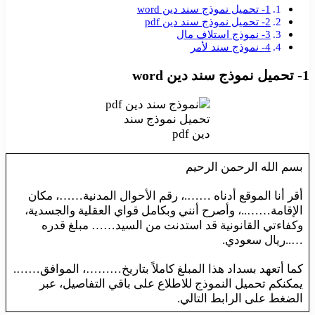
1- تحميل نموذج سند دين word
2- تحميل نموذج سند دين pdf
3- نموذج استلاف مال
4- نموذج سند لأمر
1- تحميل نموذج سند دين word
تحميل نموذج سند
دين pdf
بسم الله الرحمن الرحيم
أقر أنا الموقع أدناه …….، رقم الأحوال المدنية……، مكان
الإقامة……..، وأصرح أنني وبكامل قواي العقلية والجسدية،
وكفاءتي القانونية قد استدنت من السيد…… مبلغ قدره
…..ريال سعودي.
كما أتعهد بسداد هذا المبلغ كاملاً بتاريخ………، الموافق…….
يمكنكم تحميل النموذج للاطلاع على باقي التفاصيل، عبر
الضغط على الرابط التالي.