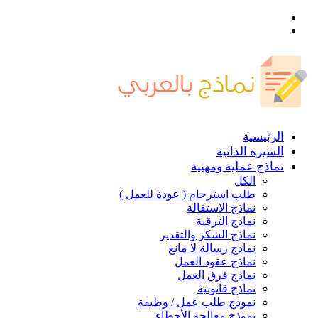
القائمة
بحث
عن
الرئيسية
السيرة الذاتية
نماذج عملية ومهنية
الكل
طلب استرحام ( عودة للعمل )
نماذج الاستقالة
نماذج الترقية
نماذج الشكر والتقدير
نماذج رسالة لا مانع
نماذج عقود العمل
نماذج فرق العمل
نماذج قانونية
نموذج طلب عمل / وظيفة
نموذج معالجة الأخطاء