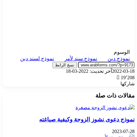
الوسوم
نموذج دين
نموذج سند لأمر
نموذج لسند دين
نسخ الرابط
2022-03-18
آخر تحديث: 2022-03-18
19٬208
شاركها
‫X
تيلقرام
واتساب
فيسبوك
بينتيريست
مقالات ذات صلة
نموذج دعوى نشوز الزوجة وكيفية صياغته
2023-07-28