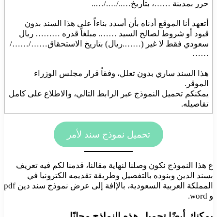
حرر بمدينة ……، بتاريخ…../…./…..
أتعهد أنا الموقع أدناه بأن أسدد بناءاً على هذا السند بدون
قيود أو شروط لصالح السيد ……. مبلغاً قدره ……… ريال
سعودي فقط لا غير (…….ريال) بتاريخ الاستحقاق……/……/
……
هذا السند ساري بدون تعلل، وفقاً قرار مجلس الوزراء
الموقر.
يمكنكم تحميل النموذج عبر الرابط التالي، والاطلاع على كامل
تفاصيله.
تحميل نموذج سند لأمر
ع هذا النموذج نكون وصلنا لنهاية مقالنا، قدمنا لكم فيه تعريف
بسند الدين وبنوده بالتفصيل وطريقة تقديمه الكترونيا في
المملكة العربية السعودية، بالإافة إلى عرض نموذج سند دين pdf
و word.
يمكنك أيضًا تحميل هذه النماذج مجانًا