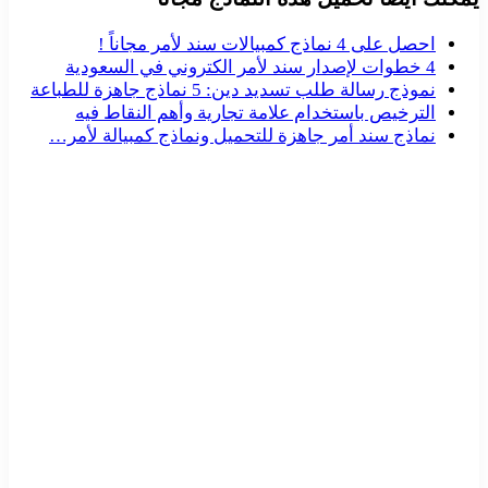
احصل على 4 نماذج كمبيالات سند لأمر مجاناً !
4 خطوات لإصدار سند لأمر الكتروني في السعودية
نموذج رسالة طلب تسديد دين: 5 نماذج جاهزة للطباعة
الترخيص باستخدام علامة تجارية وأهم النقاط فيه
نماذج سند أمر جاهزة للتحميل ونماذج كمبيالة لأمر…