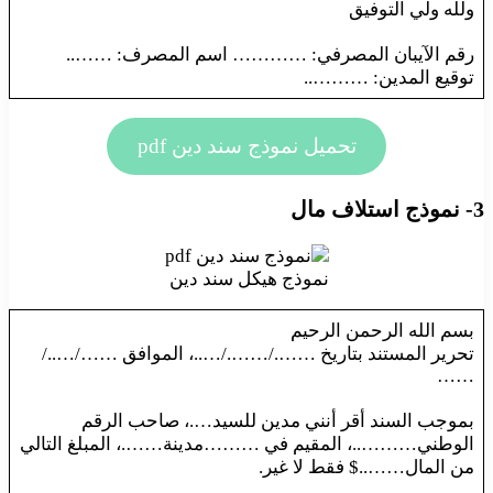
ولله ولي التوفيق
رقم الآيبان المصرفي: ………… اسم المصرف: ……..
توقيع المدين: ………..
تحميل نموذج سند دين pdf
3- نموذج استلاف مال
نموذج هيكل سند دين
بسم الله الرحمن الرحيم
تحرير المستند بتاريخ ……./……./…..، الموافق ……/…../
……
بموجب السند أقر أنني مدين للسيد….، صاحب الرقم
الوطني………..، المقيم في ………مدينة…….، المبلغ التالي
من المال……..$ فقط لا غير.