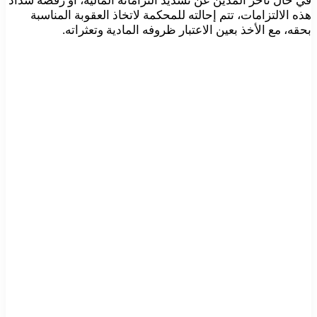
في حال تأخر المدين عن تسديد التزاماته المالية، أو رفضه سداد
هذه الالتزامات، تتم إحالته للمحكمة لاتخاذ العقوبة المناسبة
بحقه، مع الأخذ بعين الاعتبار ظروفه المادية وتعثراته.