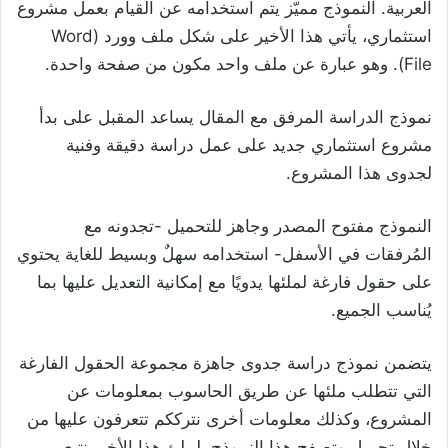
العربية. النموذج مميّز يتم استخدامه عن القيام بعمل مشروع
استثماري، يأتي هذا الأخير على شكل ملف وورد (Word
File). وهو عبارة عن ملف واحد مكون من صفحة واحدة.
نموذج الدراسة المرفق مع المقال يساعد المقبل على بدأ
مشروع استثماري جديد على عمل دراسة دقيقة وفنية
لجدوى هذا المشروع.
النموذج مفتوح المصدر وجاهز للتحميل -تجدونه مع
المُرفقات في الأسفل- استخدامه سهلٌ وبسيط للغاية يحتوي
على حقول فارغة لملئها يدويًا مع إمكانية التعديل عليها بما
يُناسب الجميع.
يتضمن نموذج دراسة جدوى جاهزة مجموعة الحقول الفارغة
التي تتطلب ملئها عن طريق الحاسوب بمعلومات عن
المشروع، وكذلك معلومات أخرى نترككم تتعرفون عليها من
خلال تحميل وتصفح هذا النموذج. لملئ هذا الأخير نتبع