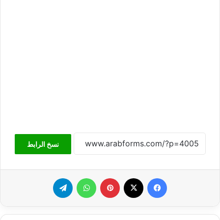
نسخ الرابط
فيسبوك
‫X
بينتيريست
واتساب
تيلقرام