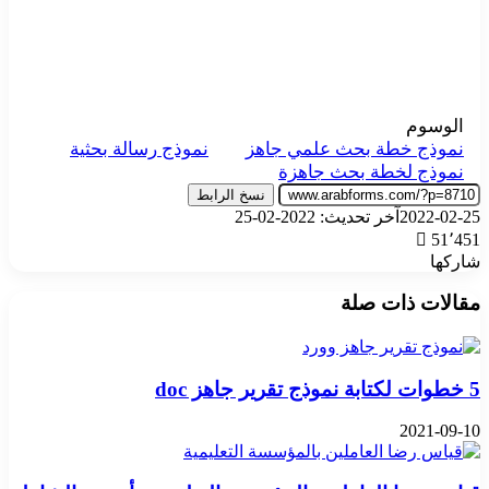
الوسوم
نموذج خطة بحث علمي جاهز
نموذج رسالة بحثية
نموذج لخطة بحث جاهزة
نسخ الرابط
2022-02-25
آخر تحديث: 2022-02-25
51٬451
شاركها
‫X
تيلقرام
واتساب
فيسبوك
بينتيريست
مقالات ذات صلة
5 خطوات لكتابة نموذج تقرير جاهز doc
2021-09-10