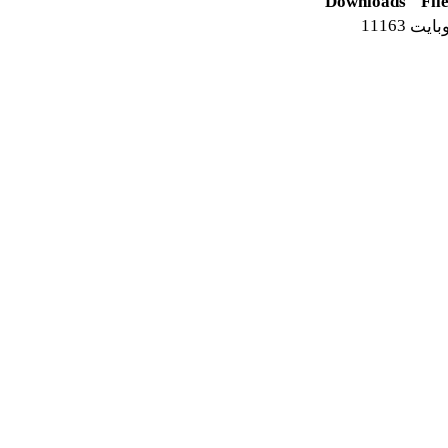
Downloads
File
11163