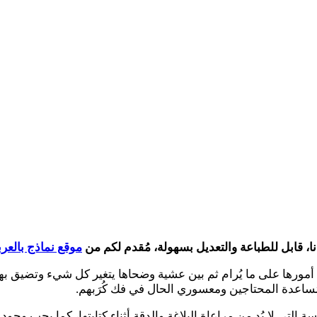
موقع نماذج بالعر
ورها على ما يُرام ثم بين عشية وضحاها يتغير كل شيء وتضيق بهم ال
اعدة المحتاجين ومعسوري الحال في فك كُرَبهم.
لتي لا بُد من مراعاة البلاغة والدقة أثناء كتابتها، كما يجب وج