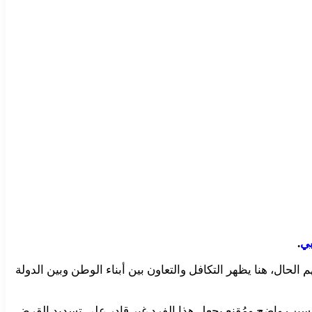
بي
.
حال، هنا يظهر التكافل والتعاون بين أبناء الوطن وبين الدولة
ود سبب واضح ومُقنع يجعل هذا الفرد غير قادر على تسديد القرض