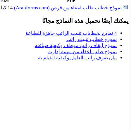
 size
File
نموذج خطاب طلب اعفاء من قرض (Arabforms.com)
14 كيلوبايت
يمكنك أيضًا تحميل هذه النماذج مجانًا
4 نماذج لخطابات تثبيت الراتب جاهزة للطباعة
نموذج خطاب تثبيت راتب
نموذج إيقاف راتب موظف وكيفية صياغته
نموذج طلب اعفاء من مهمة إدارية
بيان صرف راتب العامل وكيفية القيام به