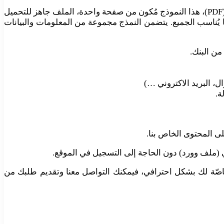
نُقدم لكم على موقعنا نماذج بالعربي واحد من النماذج المُمَيزة “خطاب طلب اعفاء من قرض” على شكل ملف وورد (Word File) و (PDF)، هذا النموذج مُكون من صفحة واحدة، الملف جاهز للتحميل
ا يُناسب الجميع. يتضمن النمذج مجموعة من المعلومات والبيانات
من البنك.
ل، البريد الاكتروني …)
ة.
لى المحتوى الخاص بنا.
 (ملف وورد) دون الحاجة إلى التسجيل في الموقع.
اصّة لك بشكل احترافي، فيمكنك التواصل معنا وتقديم طلبك من