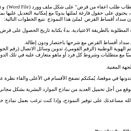
يحتوي على حقول فارغة لملئها يدويًا مع إمكانية التعديل عليها بم
ن سداد أقساط القرض لملئ هذا النموذج نتبع الخطوات التالية:
المطلوبة بالطريقة الاعتيادية. بدءً بكتابة تاريخ الحصول على قرض 
سداد أقساط القرض مع شرحها باختصار ودون إطالة.
قم الهوية الوطنية (الرقم القومي)، تدوين وسائل الاتصال (رقم الجوا
بًا مع متطلبات وشروط كل فرد أو ماهو متعارف عليه في تلك الدول
جهة المعنية.
 تجدونها في موقعنا، يُمكنكم تصفح الأقسام في الأعلى والقاء نظرة ع
لموقع من أجل تحميل العديد من نماذج الموارد البشرية بشكل مجاني
 الله مساعدتك على توفير النموذج، وإذا كنت ترغب بعمل نماذج خ