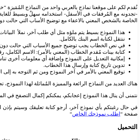
-تجدونه مع المُرفقات في الأسفل- استخدامه سهلٌ وبسيط للغاية، 
الخاصة بالشخص المعني بالاعفاء مع توضيح الأساب التي حالت دو
هذا النموذج بسيط يتم ملؤه مثل أي طلب آخر، نملأ البيانات 
ننتقل لكتابة اسم البنك بالكامل.
في نص الخطاب يجب توضيح جميع الأسباب التي حالت دون 
كتابة بينات مُقدم الخطاب (المعني بالأمر): الاسم الكامل، ر
إمكانية التعديل على النموذج وإضافة أي معلومات أخرى تناس
تدوين تاريخ كتابة وإرسال هذا الخطاب.
توقيع المعني بالأمر في آخر النموذج ومن ثم التوجه به إلى ال
هناك العديد من النماذج الرائعة والمميزة المُماثلة لهذا النموذج،
نتمنى أن ينال هذا النموذج إعجابكم، يمكنكم إكمال التصفح في ا
في حال رغبتكم بأي نموذج آخر، أرجو كتابة تعليقك وسيتم بإذن
صفحة “
اطلب نموذجك الخاص
“
التحميل