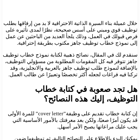
خلال عميلة بناء السيرة الذاتية الاحترافية لا بد من إرفاقها بطلب
توظيف قوي ومبني على أسس صحيحة، نظرًا لمدى تأثيره على
فرص قبولك في العمل، وذلك يلجأ العديد من الباحثين عن عمل
إلى نموذج خطاب توظيف جاهز مكتوب بطريقة إحترافية.
سنقدم لك في المقال، نصائح ذهبية لكتابة نموذج خطاب توظيف
جاهز تتوفر فيه كل المقومات المطلوبة من مسؤولي التوظيف،
بالإضافة لنموذج طلب توظيف جاهز بالعربية والانجليزية، وقد
تركنا فيه فراغات لجعله أكثر تخصصًا وتعبيرًا عن طالب العمل.
هل تجد صعوبة في كتابة خطاب
التوظيف، إليك هذه النصائح؟
إن كتابة خطاب تقديم على وظيفة”cover letter” للمرة الأولى
قد يكون أمرًا صعبًا، ولكن بعد معرفتك بالأمور الأساسية التي
يجب عليك مراعاتها يصبح الأمر أسهل.
يمكنك البدء بالاطلاع على النصائح التالية، ثم توظيفها ضمن