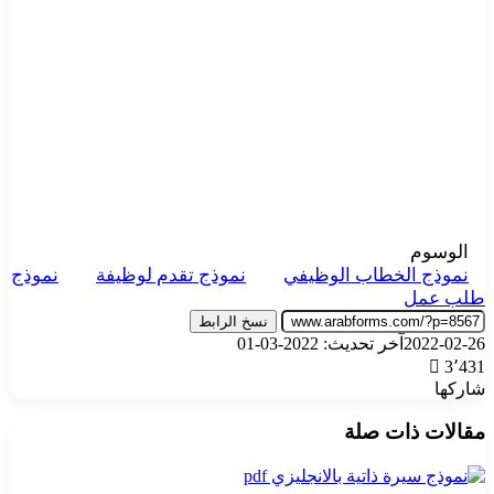
الوسوم
نموذج الخطاب الوظيفي
نموذج تقدم لوظيفة
نموذج
طلب عمل
نسخ الرابط
2022-02-26
آخر تحديث: 2022-03-01
3٬431
شاركها
‫X
تيلقرام
واتساب
فيسبوك
بينتيريست
مقالات ذات صلة