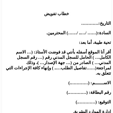
خطاب تفويض
التاريخ:…………
السادة:(…… /….. /……) المحترمين.
تحية طيبة، أما بعد:
أقر أنا الموقع أسفله بأنني قد فوضت الأستاذ: (… الاسم
الكامل… ) الحامل للسجل المدني رقم (… رقم السجل
المدني… ) الصادر من (… جهة الإصدار… )، وذلك
لمراجعة(……تفاصيل الطلب….. ) وإنهاء كافة الإجراءات التي
تتعلق به.
الاســـــــم: (………….)
رقم البطاقة: (………….)
التوقيع: (………….)
إدارة الموارد البشرية.