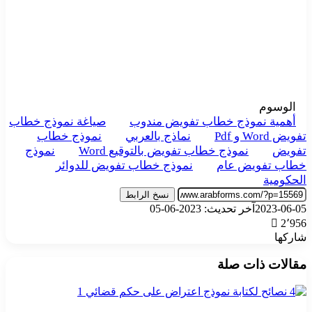
الوسوم
أهمية نموذج خطاب تفويض مندوب
صياغة نموذج خطاب
تفويض Word و Pdf
نماذج بالعربي
نموذج خطاب
تفويض
نموذج خطاب تفويض بالتوقيع Word
نموذج
خطاب تفويض عام
نموذج خطاب تفويض للدوائر
الحكومية
نسخ الرابط
2023-06-05
آخر تحديث: 2023-06-05
2٬956
شاركها
‫X
تيلقرام
واتساب
فيسبوك
بينتيريست
مقالات ذات صلة