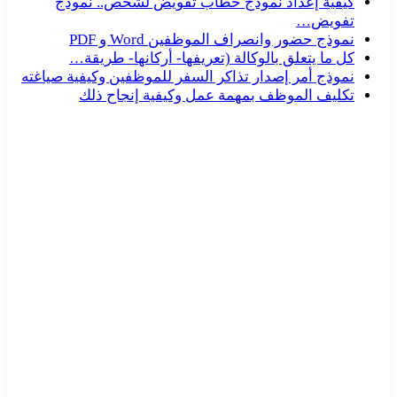
كيفية إعداد نموذج خطاب تفويض لشخص.. نموذج
تفويض…
نموذج حضور وانصراف الموظفين Word و PDF
كل ما يتعلق بالوكالة (تعريفها- أركانها- طريقة…
نموذج أمر إصدار تذاكر السفر للموظفين وكيفية صياغته
تكليف الموظف بمهمة عمل وكيفية إنجاح ذلك