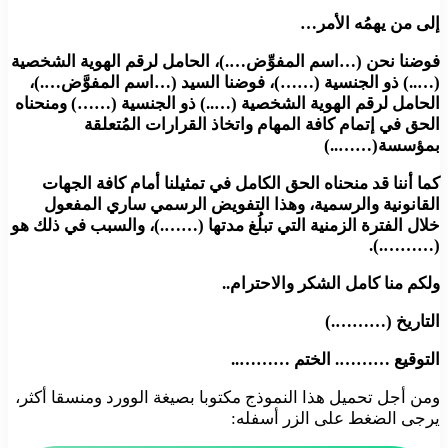
إلى من يهمُه الأمر…
فوضنا نحن (…اسم المفوِّض….)، الحامل لرقم الهوية الشخصية
(…..) ذو الجنسية (……)، فوضنا السيد (…اسم المفوَّض….)،
الحامل لرقم الهوية الشخصية (…..) ذو الجنسية (……) ومنحناه
الحق في إتمام كافة المهام واتخاذ القرارات المُتعلقة
بمؤسسة(……..)
كما أننا قد منحناه الحق الكامل في تمثيلنا أمام كافة الجهات
القانونية والرسمية، وهذا التفويض الرسمي ساري المفعول
خلال الفترة الزمنية التي تبلُغ مدتها (…….)، والسبب في ذلك هو
(……….).
ولكم منا كامل الشكر والاحترام..
التاريخ (……….)
التوقيع ………. الختم ………..
ومن أجل تحميل هذا النموذج مكتوبا بصيغة الوورد ومنسقا أكثر،
يرجى الضغط على الزر أسفله: