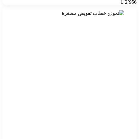
2٬956