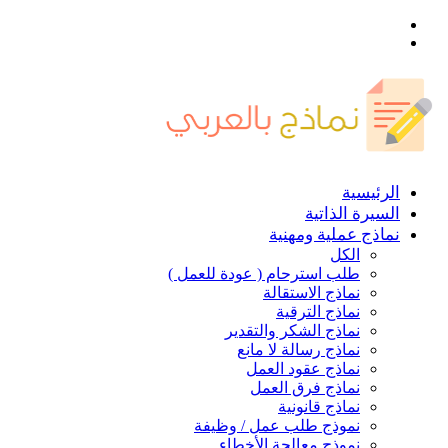
القائمة
بحث
عن
الرئيسية
السيرة الذاتية
نماذج عملية ومهنية
الكل
طلب استرحام ( عودة للعمل )
نماذج الاستقالة
نماذج الترقية
نماذج الشكر والتقدير
نماذج رسالة لا مانع
نماذج عقود العمل
نماذج فرق العمل
نماذج قانونية
نموذج طلب عمل / وظيفة
نموذج معالجة الأخطاء