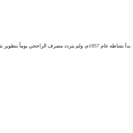
بدأ نشاطه عام 1957م، ولم يتردد مصرف الراجحي يوماً بتطوير نفسه من أجل أن يكون في خدمة عملائه، وتوسّع ليشمل فروعاً في ماليزيا والأردن والكويت.