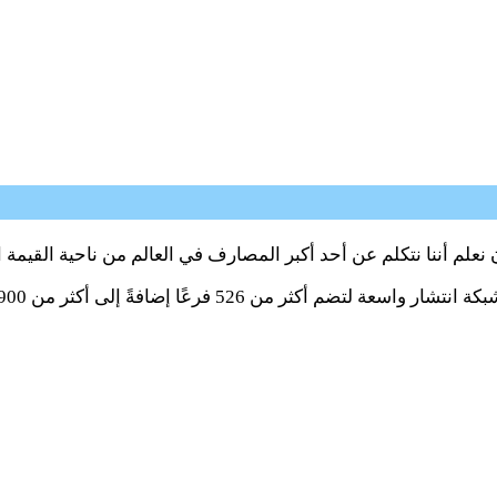
م أننا نتكلم عن أحد أكبر المصارف في العالم من ناحية القيمة ا
فرعًا إضافةً إلى أكثر من 4,900 جهاز صراف آليًّا.