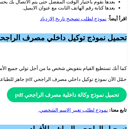
بعدها نقوم باختيار الوقت المفضل حتى يتم الاتصال بك بحس
بعدها كتابة رقم الهاتف الثابت مع عنوان الايميل.
اقرأ أيضاً
:
نموذج لطلب تصحيح تاريخ الازدياد
تحميل نموذج توكيل داخلي مصرف الراجح
كما أنك تستطيع القيام بتفويض شخص ما من أجل تولي جميع الأمور 
حمّل الآن نموذج توكيل داخلي مصرف الراجحي pdf جاهز للطباعة من خلال الضغط على الزر في الأسفل.
تحميل نموذج وكالة داخلية مصرف الراجحي pdf
تابع معنا:
نموذج لطلب تغيير الاسم الشخصي.