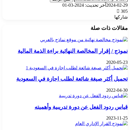
2024-02-29
آخر تحديث: 2024-03-01
305
شاركها
‫X
تيلقرام
واتساب
فيسبوك
بينتيريست
مقالات ذات صلة
نموذج / إقرار المخالصة النهائية براءة الذمة المالية
2020-05-23
تحميل أكثر صيغة شائعة لطلب اجازة في السعودية
2022-04-30
قياس ردود الفعل عن دورة تدريبية وأهميته
2023-11-25