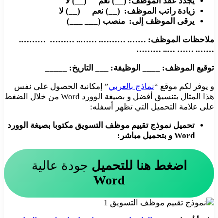
يجدد عقد الموظف: (__) نعم (__) لا
زيادة راتب الموظف: (__) نعم (__) لا
يرقى الموظف إلى: منصب (___ ___)
ملاحظات الموظف: ……. ………. …….. ……… ……….
……. …… ….. ………
توقيع الموظف: ____ الوظيفة: ___ التاريخ: _____
و يوفر لكم موقع “
نماذج بالعربي
” إمكانية الحصول على نفس
هذا المثال بتنسيق أفضل و بصيغة الوورد Word من خلال الضغط
على علامة التحميل التي تظهر أسفله:
تحميل نموذج تقييم موظف التسويق مكتوبا بصيغة الوورد
Word و بتحميل مباشر:
اضغط هنا للتحميل
جودة عالية
Word