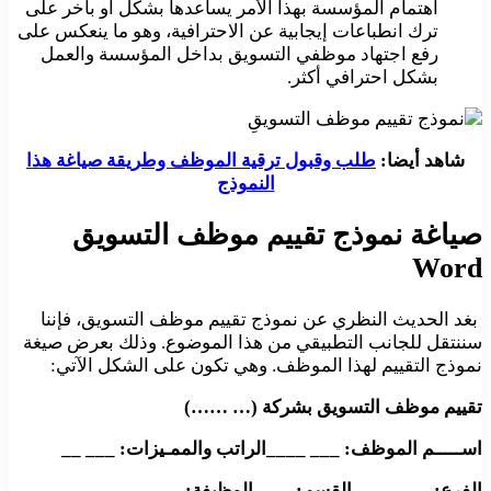
اهتمام المؤسسة بهذا الأمر يساعدها بشكل أو بآخر على
ترك انطباعات إيجابية عن الاحترافية، وهو ما ينعكس على
رفع اجتهاد موظفي التسويق بداخل المؤسسة والعمل
بشكل احترافي أكثر.
شاهد أيضا:
طلب وقبول ترقية الموظف وطريقة صياغة هذا
النموذج
صياغة نموذج تقييم موظف التسويق
Word
بغد الحديث النظري عن نموذج تقييم موظف التسويق، فإننا
سننتقل للجانب التطبيقي من هذا الموضوع. وذلك بعرض صيغة
نموذج التقييم لهذا الموظف. وهي تكون على الشكل الآتي:
تقييم موظف التسويق بشركة (… ……)
اســـــم الموظف: ___ ____الراتب والممـيزات: ___ __
الفرع: ____ ___ القسم: ___ الوظيفة: _____