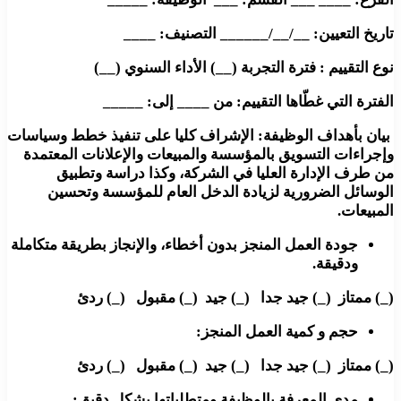
تاريخ التعيين: __/__/______ التصنيف: ____
نوع التقييم : فترة التجربة (__) الأداء السنوي (__)
الفترة التي غطّاها التقييم: من ____ إلى: _____
بيان بأهداف الوظيفة: الإشراف كليا على تنفيذ خطط وسياسات
وإجراءات التسويق بالمؤسسة والمبيعات والإعلانات المعتمدة
من طرف الإدارة العليا في الشركة، وكذا دراسة وتطبيق
الوسائل الضرورية لزيادة الدخل العام للمؤسسة وتحسين
المبيعات.
جودة العمل المنجز بدون أخطاء، والإنجاز بطريقة متكاملة
ودقيقة.
(_) ممتاز (_) جيد جدا (_) جيد (_) مقبول (_) ردئ
حجم و كمية العمل المنجز:
(_) ممتاز (_) جيد جدا (_) جيد (_) مقبول (_) ردئ
مدى المعرفة بالوظيفة ومتطلباتها بشكل دقيق: