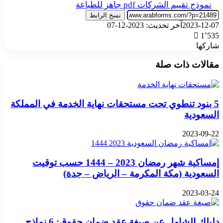
نموذج تقييم الشركات pdf جاهز للطباعة
نسخ الرابط
2023-12-07
آخر تحديث: 2023-12-07
1٬535
شاركها
‫X
تيلقرام
واتساب
فيسبوك
بينتيريست
مقالات ذات صلة
5 بنود تنطوي تحت مستحقات نهاية الخدمة في المملكة
السعودية
2023-09-22
إمساكية شهر رمضان 2023 – 1444 حسب توقيت
السعودية (مكة المكرمة – الرياض – جدة)
2023-03-24
دليلك الشامل عن صيغة عقد ضمان حقوق: 6 نماذج