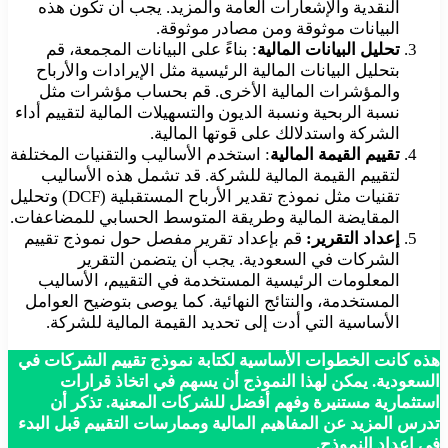
النقدية والإشعارات العامة والمزيد. يجب أن تكون هذه
البيانات موثوقة ومن مصادر موثوقة.
تحليل البيانات المالية
: بناءً على البيانات المجمعة، قم
بتحليل البيانات المالية الرئيسية مثل الإيرادات والأرباح
والمؤشرات المالية الأخرى. قم بحساب مؤشرات مثل
نسبة الربحية ونسبة الديون والتسهيلات المالية لتقييم أداء
الشركة واستدلالك على قوتها المالية.
تقييم القيمة المالية
: استخدم الأساليب والتقنيات المختلفة
لتقييم القيمة المالية للشركة. قد تشمل هذه الأساليب
تقنيات مثل نموذج تقدير الأرباح المستقبلية (DCF) وتحليل
المقايضة المالية وطريقة المتوسط الحسابي للمضاعفات.
إعداد التقرير:
قم بإعداد تقرير مفصل حول نموذج تقييم
الشركات في السعودية. يجب أن يتضمن التقرير
المعلومات الرئيسية المستخدمة في التقييم، الأساليب
المستخدمة، والنتائج النهائية. كما يوصى بتوضيح العوامل
الأساسية التي أدت إلى تحديد القيمة المالية للشركة.
هذه كانت الخطوات الأساسية لكتابة نموذج تقييم الشركات في
السعودية. يمكن لهذا النموذج أن يسهم في اتخاذ قرارات
استثمارية مستنيرة وفهم أفضل للشركات المعنية. تذكر أن
تدرس المزيد عن المفاهيم المالية وممارسات التقييم قبل البدء
في إعداد النموذج.