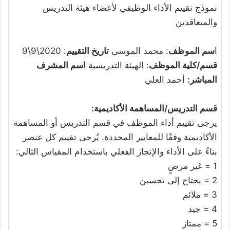
نموذج تقييم الأداء الوظيفي لأعضاء هيئة التدريس
والمتعاقدين
ا
سم الموظف
: محمد الموسى
تاريخ التقييم
: 2020\9\9
قسم/كلية الموظف
: الهيئة التدريسية
اسم المشرف
المباشر:
أحمد العلي
قسم التدريس/المساهمة الأكاديمية:
يرجى تقييم أداء الموظف في قسم التدريس أو المساهمة
الأكاديمية وفقًا للمعايير المحددة. يُرجى تقييم كل عنصر
بناءً على الأداء والإنجاز الفعلي باستخدام المقياس التالي:
1 = غير مرضٍ
2 = يحتاج إلى تحسين
3 = ملائم
4 = جيد
5 = ممتاز