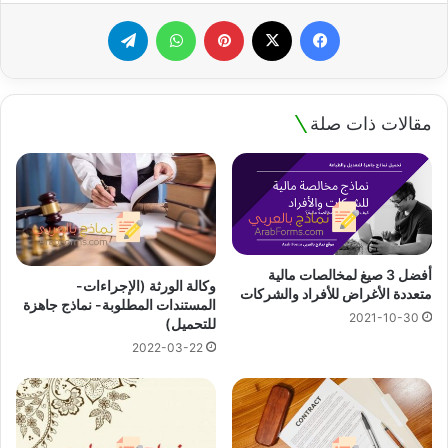
فيسبوك
‫X
بينتيريست
واتساب
تيلقرام
مقالات ذات صلة
أفضل 3 صيغ لمخالصات مالية
وكالة الورثة (الإجراءات-
متعددة الأغراض للأفراد والشركات
المستندات المطلوبة- نماذج جاهزة
2021-10-30
للتحميل)
2022-03-22