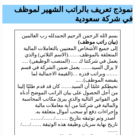
نموذج تعريف بالراتب الشهير لموظف
في شركة سعودية
بسم الله الرحمن الرحيم الحمدلله رب العالمين
(بيان راتب موظف)
إلى جميع الأشخاص المعنيين بالتعاملات المالية
المتعلقة بالموظف…….(الاسم الثلاثي) والذي
يعمل في شركتنا ك …. (المنصب الوظيفي) ….
لا يزال السيد…… يعمل ضمن الشركة في قسم
……. وبراتب قدره …(القيمة الاجمالية لما
يقبضه الموظف)…..
نحيطكم علمًا أن السيد…… كان قد قدم طلبًا إلينا
من أجل الحصول على بيان الراتب الموضح أدناه
في الفواتير التالية والذي يبرئ مكاتب المحاسبة
والمالية في شركتنا من أية معاملات مالية
وإجراءات دفع أو سحب أموال متعلقة به.
أصدر وتم توثيقه بتاريخ ……../……/…….
تاريخ نهاية سريان وظيفة هذه الوثيقة ……/…../
……