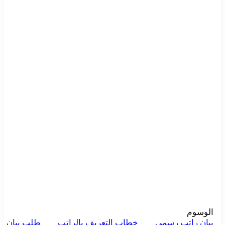
الوسوم
بيان راتب رسمي
خطاب التعريف بالراتب
طلب بيان