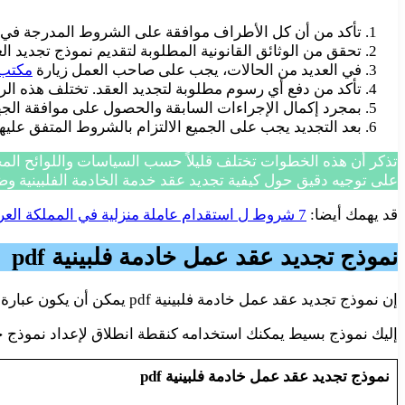
تأكد من أن كل الأطراف موافقة على الشروط المدرجة في ال
تحقق من الوثائق القانونية المطلوبة لتقديم نموذج تجديد ال
في العديد من الحالات، يجب على صاحب العمل زيارة
مكتب 
تأكد من دفع أي رسوم مطلوبة لتجديد العقد. تختلف هذه الر
بمجرد إكمال الإجراءات السابقة والحصول على موافقة الجه
بعد التجديد يجب على الجميع الالتزام بالشروط المتفق عليها
تذكر أن هذه الخطوات تختلف قليلاً حسب السياسات واللوائح المح
على توجيه دقيق حول كيفية تجديد عقد خدمة الخادمة الفلبينية وضما
قد يهمك أيضا:
7 شروط ل استقدام عاملة منزلية في المملكة العربية السعودية
نموذج تجديد عقد عمل خادمة فلبينية pdf
إن نموذج تجديد عقد عمل خادمة فلبينية pdf يمكن أن يكون عبارة عن وثيقة رسمية تحتوي على المعلومات والتفاصيل اللازمة لتجديد العقد بين صاحب العمل والخادمة.
إليك نموذج بسيط يمكنك استخدامه كنقطة انطلاق لإعداد نموذج 
نموذج تجديد عقد عمل خادمة فلبينية pdf