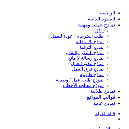
الرئيسية
السيرة الذاتية
نماذج عملية ومهنية
الكل
طلب استرحام ( عودة للعمل )
نماذج الاستقالة
نماذج الترقية
نماذج الشكر والتقدير
نماذج رسالة لا مانع
نماذج عقود العمل
نماذج فرق العمل
نماذج قانونية
نموذج طلب عمل / وظيفة
نموذج معالجة الأخطاء
نماذج طلابية
قوالب المواقع
نماذج عامة
قناة تلقرام
بحث
عن
مقالات مُفيدة