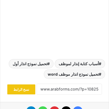
أسباب كتابة إنذار لموظف
تحميل نموذج انذار أول
تحميل نموذج انذار موظف word
نسخ الرابط
فيسبوك
‫X
بينتيريست
واتساب
تيلقرام