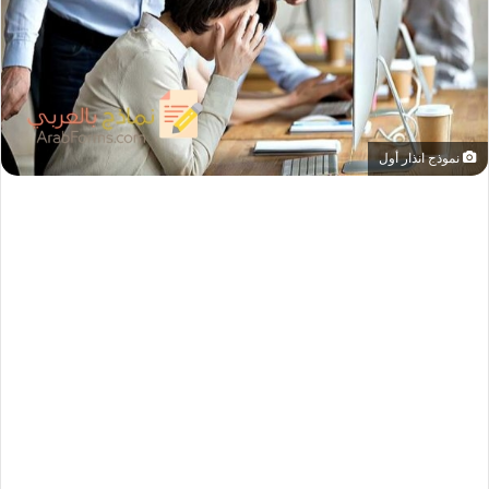
نموذج انذار أول