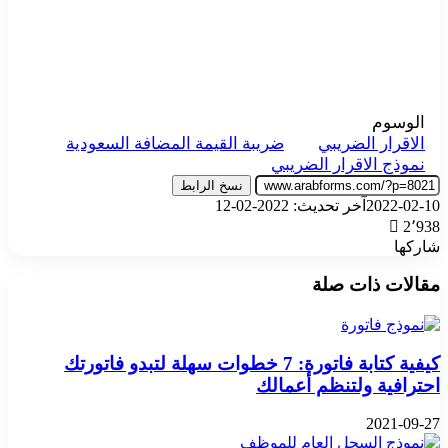
الوسوم
الاقرار الضريبي
ضريبة القيمة المضافة السعودية
نموذج الاقرار الضريبي
نسخ الرابط
2022-02-10
آخر تحديث: 2022-02-12
2٬938
شاركها
‫X
تيلقرام
واتساب
فيسبوك
بينتيريست
مقالات ذات صلة
كيفية كتابة فاتورة: 7 خطوات سهلة لتبدو فاتورتك
احترافية ولتنظم أعمالك
2021-09-27