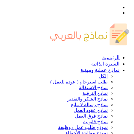
القائمة
بحث
عن
الرئيسية
السيرة الذاتية
نماذج عملية ومهنية
الكل
طلب استرحام ( عودة للعمل )
نماذج الاستقالة
نماذج الترقية
نماذج الشكر والتقدير
نماذج رسالة لا مانع
نماذج عقود العمل
نماذج فرق العمل
نماذج قانونية
نموذج طلب عمل / وظيفة
نموذج معالجة الأخطاء