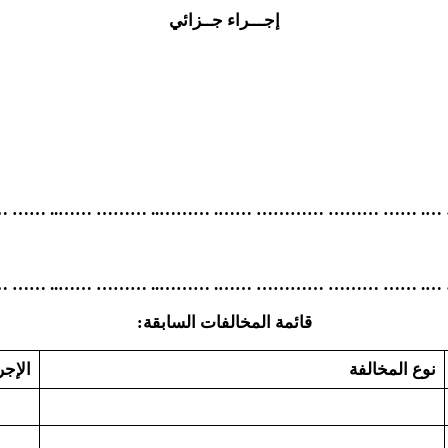
إجـــراء جــزائي
………. ……….. ………. …….. ……… ……… ……… …. ……
………. ……….. ………. …….. ……… ……… ……… …. ……
قائمة المخالفات السابقة:
نوع المخالفة
الإجر