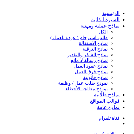
الرئيسية
السيرة الذاتية
نماذج عملية ومهنية
الكل
طلب استرحام ( عودة للعمل )
نماذج الاستقالة
نماذج الترقية
نماذج الشكر والتقدير
نماذج رسالة لا مانع
نماذج عقود العمل
نماذج فرق العمل
نماذج قانونية
نموذج طلب عمل / وظيفة
نموذج معالجة الأخطاء
نماذج طلابية
قوالب المواقع
نماذج عامة
قناة تلقرام
بحث
عن
مقالات مُفيدة