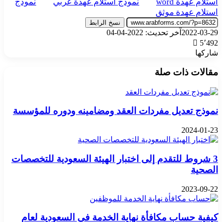
استلام عهدة word
نموذج استلام عهدة عربي
نموذج
استلام عهدة موثق
نسخ الرابط
2022-03-29
آخر تحديث: 2022-04-04
5٬492
شاركها
‫X
تيلقرام
واتساب
فيسبوك
بينتيريست
مقالات ذات صلة
نموذج تعديل مفردات العقد ومضامينه ودوره للمؤسسة
2024-01-23
3 شروط للتقدم إلى اختبار الهيئة السعودية للتخصصات
الصحية
2023-09-22
كيفية حساب مكافأة نهاية الخدمة في السعودية لعام