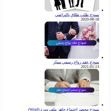
نموذج طلب طلاق بالتراضي
2020-08-18
نموذج عقد زواج رسمي مميّز
2021-01-13
نموذج محضر اجتماع جاهز ملف وورد (Word)