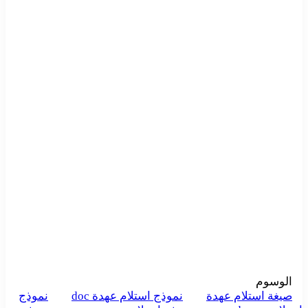
الوسوم
صيغة استلام عهدة
نموذج استلام عهدة doc
نموذج