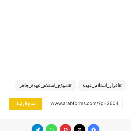
اقرار_استلام_عهدة
نموذج_استلام_عهدة_جاهز
نسخ الرابط
فيسبوك
‫X
بينتيريست
واتساب
تيلقرام