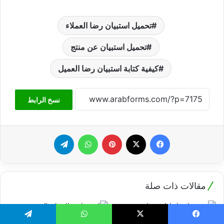
تحميل استبيان رضا العملاء
تحميل استبيان عن منتج
كيفية كتابة استبيان رضا العميل
نسخ الرابط
فيسبوك
‫X
بينتيريست
واتساب
تيلقرام
مقالات ذات صلة
بطاقة الأحوال في السعودية:
يسبوك
‫X
واتساب
تيلقرام