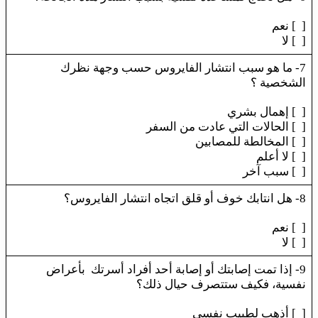
[ ] نعم
[ ] لا
7- ما هو سبب انتشار الفايروس حسب وجهة نظرك
الشخصية ؟
[ ] إهمال بشري
[ ] الحالات التي عادت من السفر
[ ] المخالطة للمصابين
[ ] لا أعلم
[ ] سبب آخر
8- هل انتابك خوف أو قلق اتجاه انتشار الفايروس؟
[ ] نعم
[ ] لا
9- إذا تمت إصابتك أو إصابة أحد أفراد أسرتك بأعراض
نفسية، فكيف ستتصرف حيال ذلك؟
[ ] أذهب لطبيب نفسي