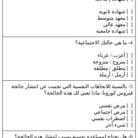
[ ] شهادة ثانوية
[ ] معهد متوسط
[ ] معهد عالي
[ ] شهادة جامعية
4- ما هي حالتك الاجتماعية؟
[ ] أعزب / عزباء
[ ] متزوج / متزوجة
[ ] مطلق / مطلقة
[ ] أرمل / أرملة
5- بالنسبة للاتجاهات النفسية التي نجمت عن انتشار جائحة
فيروس كورونا، ماذا تعني لك هذه الجائحة؟
[ ] مرض نفسي
[ ] مرض اجتماعي
[ ] اضطراب نفسي
[ ] شيء آخر
6- هل تحتاج لمساعدة نفسية بسبب انتشار هذه الجائحة؟