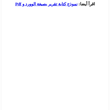
اقرأ أيضا:
نموذج كتابة تقرير بصيغة الوورد و Pdf