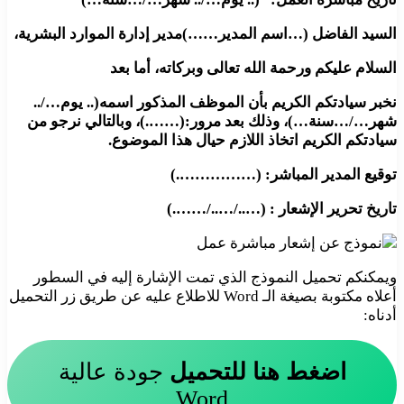
السيد الفاضل (…اسم المدير……)مدير إدارة الموارد البشرية،
السلام عليكم ورحمة الله تعالى وبركاته، أما بعد
نخبر سيادتكم الكريم بأن الموظف المذكور اسمه(.. يوم…/..
شهر…/…سنة…)، وذلك بعد مرور:(…….)، وبالتالي نرجو من
سيادتكم الكريم اتخاذ اللازم حيال هذا الموضوع.
توقيع المدير المباشر: (…………….)
تاريخ تحرير الإشعار : (…../…../…….)
ويمكنكم تحميل النموذج الذي تمت الإشارة إليه في السطور
أعلاه مكتوبة بصيغة الـ Word للاطلاع عليه عن طريق زر التحميل
أدناه:
اضغط هنا للتحميل
جودة عالية
Word