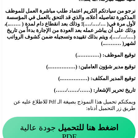
نرجو من سيادتكم الكريم اعتماد طلب مباشرة العمل للموظف
المذكورة تفاصيله أعلاه، والذي قد التحق بالعمل في المؤسسة
لأول مرة في( …/…./….)؛ وذلك بعد انقطاع دام لمدة ( ……..)،
وذلك على أن يباشر عمله بعد العودة من الإجارة بدءاً من تاريخ
(…./…/….)، ويتم بذلك تقييده وتسجيله ضمن كشوف الرواتب
لشهر( ………..)
توقيع الموظف: (………….)
توقيع مدير شؤون العاملين: (…………….)
توقيع المدير المكلف: (…………….)
تاريخ تحرير الإشعار: (……/……/……)
ويمكنكم تحميل هذا النموذج بصيغة الـ Pdf للاطلاع عليه عن
طريق زر التحميل أدناه:
اضغط هنا للتحميل
جودة عالية
PDF