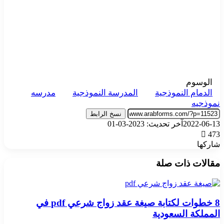
الوسوم
الدمام النموذجية
المدرسة النموذجية
مدرسه
نموذجيه
نسخ الرابط
2022-06-13
آخر تحديث: 2023-03-01
473
شاركها
‫X
تيلقرام
واتساب
فيسبوك
بينتيريست
مقالات ذات صلة
8 خطوات لكتابة صيغة عقد زواج شرعي pdf في
المملكة السعودية