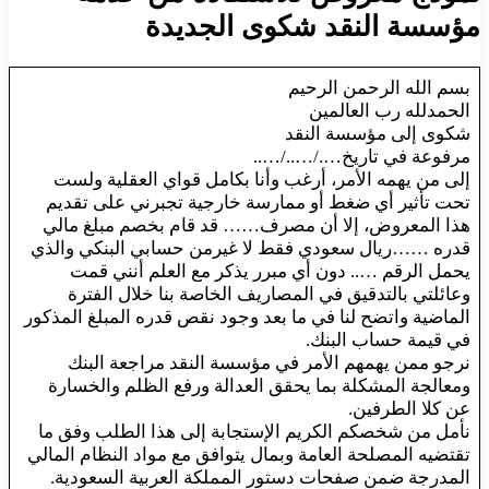
مؤسسة النقد شكوى الجديدة
بسم الله الرحمن الرحيم
الحمدلله رب العالمين
شكوى إلى مؤسسة النقد
مرفوعة في تاريخ…./…../…..
إلى من يهمه الأمر، أرغب وأنا بكامل قواي العقلية ولست
تحت تأثير أي ضغط أو ممارسة خارجية تجبرني على تقديم
هذا المعروض، إلا أن مصرف…… قد قام بخصم مبلغ مالي
قدره ……ريال سعودي فقط لا غيرمن حسابي البنكي والذي
يحمل الرقم ….. دون أي مبرر يذكر مع العلم أنني قمت
وعائلتي بالتدقيق في المصاريف الخاصة بنا خلال الفترة
الماضية واتضح لنا في ما بعد وجود نقص قدره المبلغ المذكور
في قيمة حساب البنك.
نرجو ممن يهمهم الأمر في مؤسسة النقد مراجعة البنك
ومعالجة المشكلة بما يحقق العدالة ورفع الظلم والخسارة
عن كلا الطرفين.
نأمل من شخصكم الكريم الإستجابة إلى هذا الطلب وفق ما
تقتضيه المصلحة العامة وبمال يتوافق مع مواد النظام المالي
المدرجة ضمن صفحات دستور المملكة العربية السعودية.