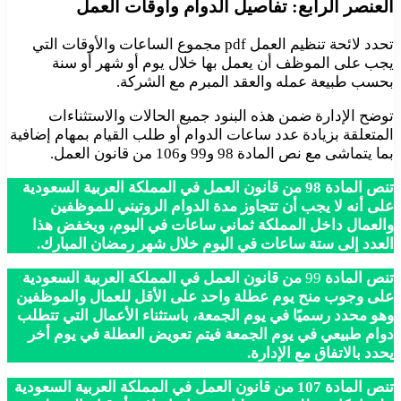
العنصر الرابع: تفاصيل الدوام وأوقات العمل
تحدد لائحة تنظيم العمل pdf مجموع الساعات والأوقات التي
يجب على الموظف أن يعمل بها خلال يوم أو شهر أو سنة
بحسب طبيعة عمله والعقد المبرم مع الشركة.
توضح الإدارة ضمن هذه البنود جميع الحالات والاستثناءات
المتعلقة بزيادة عدد ساعات الدوام أو طلب القيام بمهام إضافية
بما يتماشى مع نص المادة 98 و99 و106 من قانون العمل.
تنص المادة 98 من قانون العمل في المملكة العربية السعودية
على أنه لا يجب أن تتجاوز مدة الدوام الروتيني للموظفين
والعمال داخل المملكة ثماني ساعات في اليوم، ويخفض هذا
العدد إلى ستة ساعات في اليوم خلال شهر رمضان المبارك.
تنص المادة
99
من قانون العمل في المملكة العربية السعودية
على وجوب منح يوم عطلة واحد على الأقل للعمال والموظفين
وهو محدد رسميًا في يوم الجمعة، باستثناء الأعمال التي تتطلب
دوام طبيعي في يوم الجمعة فيتم تعويض العطلة في يوم أخر
يحدد بالاتفاق مع الإدارة.
تنص المادة 107 من قانون العمل في المملكة العربية السعودية