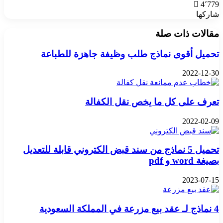
4٬779
شاركها
‫X
تيلقرام
واتساب
فيسبوك
بينتيريست
مقالات ذات صلة
تحميل أقوى نماذج طلب وظيفة جاهزة للطباعة
2022-12-30
تعرف على كل ما يخص نقل الكفالة
2022-02-09
تحميل 5 نماذج من سند قبض الكتروني قابلة للتعديل
بصيغة word و pdf
2023-07-15
4 نماذج لـ عقد بيع مزرعة في المملكة السعودية