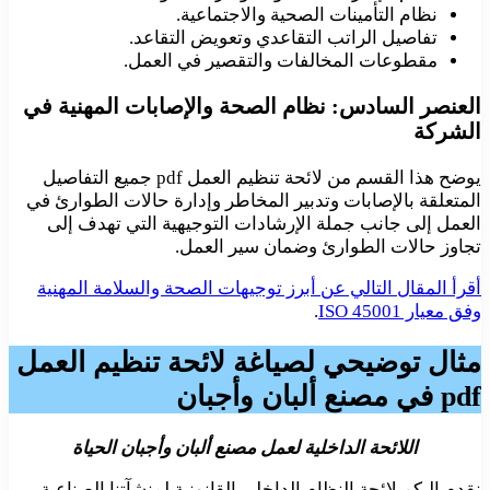
نظام التأمينات الصحية والاجتماعية.
تفاصيل الراتب التقاعدي وتعويض التقاعد.
مقطوعات المخالفات والتقصير في العمل.
العنصر السادس: نظام الصحة والإصابات المهنية في
الشركة
يوضح هذا القسم من لائحة تنظيم العمل pdf جميع التفاصيل
المتعلقة بالإصابات وتدبير المخاطر وإدارة حالات الطوارئ في
العمل إلى جانب جملة الإرشادات التوجيهية التي تهدف إلى
تجاوز حالات الطوارئ وضمان سير العمل.
أقرأ المقال التالي عن أبرز توجيهات الصحة والسلامة المهنية
وفق معيار ISO 45001
.
مثال توضيحي لصياغة لائحة تنظيم العمل
pdf في مصنع ألبان وأجبان
اللائحة الداخلية لعمل مصنع ألبان وأجبان الحياة
نقدم إليكم لائحة النظام الداخلي القانونية لمنشآتنا الصناعية