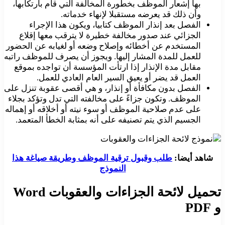
بها إشعار الموظف بخطورة المخالفة التي قام بارتكابها،
وأن ذلك قد يعرضه مستقبلا لإنهاء خدماته.
الفصل بعد إنذار الموظف كتابيا، ويكون هذا الإجراء
الجزائي عند صدور مخالفة خطيرة لا يترقب معها إقلاع
المستخدم عن أخطائه وإصلاح وضعه أو لغيابه عن الحضور
للعمل للمدة المشار إليها. ويجوز أن يصرف للموظف راتبه
مقابل مدة الإنذار إذا ارتأت المؤسسة أن تواجده بموقع
العمل قد يضر أو يعيق السير العام العادي للعمل.
الفصل بدون مكافأة أو إنذار، و هي أقصى عقوبة تنزل على
الموظف. وتكون جزاءً على مخالفته التي تدل وتؤكد بجلاء
على عدم صلاحية الموظف أو سوء نيته أو أخلاقه أو إهماله
الجسيم الذي يتم تصنيفه على أنه بمثابة الخطأ المتعمد.
شاهد أيضا:
طلب وقبول ترقية الموظف وطريقة صياغة هذا
النموذج
تحميل لائحة الجزاءات والعقوبات Word
و PDF