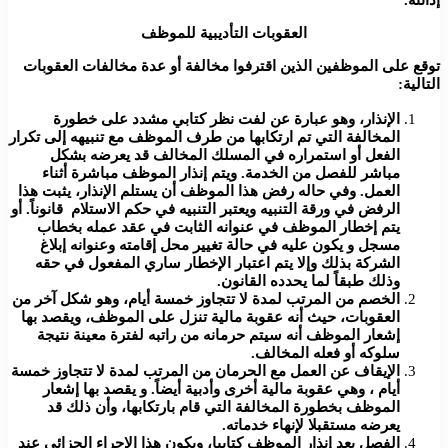
العقوبات التأديبية للموظف
توقع على الموظفين الذين اقترفوا مخالفة أو عدة مخالفات العقوبات
التالية:
الإنذار، وهو عبارة عن لفت نظر كتابي مشدد على خطورة
المخالفة التي تم ارتكابها من طرف الموظف مع تنبيهه إلى تكرار
الفعل أو استمراره في المسلك المخالف قد يعرضه بشكل
مباشر للفصل من الخدمة. ويتم إنذار الموظف مباشرة أثناء
العمل. وفي حاله رفض هذا الموظف أن يستلم الإنذار، يثبت هذا
الرفض في ورقة التنبيه ويعتبر التنبيه في حكم الاستلام قانوناً. أو
يتم إخطار الموظف في عنوانه الثابت في عقد عمله بخطاب
مسجل و يكون عليه في حالة تغيير محل إقامته وعنوانه إبلاغ
الشركة بذلك وإلا يتم اعتبار الإخطار ساري المفعول في حقه
وذلك طبقاً لما يحدده القانون.
الخصم من المرتب لمدة لا تتجاوز خمسة أيام، وهو شكل آخر من
العقوبات، حيث أنه عقوبة مالية تنزل على الموظف، ويقصد بها
إشعار الموظف أنه سيتم حرمانه من راتبه لفترة معينة نتيجة
سلوكه أو فعله المخالف.
الإيقاف عن العمل مع الحرمان من المرتب لمدة لا تتجاوز خمسة
أيام ، وهي عقوبة مالية أخرى وأدبية أيضاً. و يقصد بها إشعار
الموظف بخطورة المخالفة التي قام بارتكابها، وأن ذلك قد
يعرضه مستقبلا لإنهاء خدماته.
الفصل بعد إنذار الموظف كتابيا، ويكون هذا الإجراء الجزائي عند