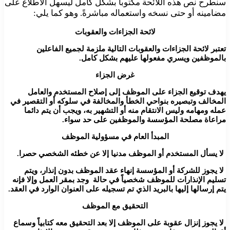
سنطرح نص هذه اللائحة مكتوبا بشكل كامل ليسهل الاطلاع على
مضامينه أو حتى نسخه واستعماله مباشرةً. وهو كما يلي:
لائحة الجزاءات والعقوبات
تعتبر لائحة الجزاءات والعقوبات التالية ملزمة لجميع الفاعلين
بالموظفين ويسري مفعولها عليهم بشكل كامل.
غرض الجزاء
يهدف توقيع الجزاء على الموظف إلى إصلاح المستخدم والعامل
المخالف وتبصيره بنواحي الخطأ والمخالفة في سلوكه أو التقصير في
عمله ومهامه وليس الانتقام منه أو التشهير به، ويجب أن يتم دائما
مراعاة مصلحة المؤسسة والموظفين على حد سواء.
المبدأ العام في مسؤولية الموظف
لا يسأل المستخدم أو الموظف مدنيا إلا عن خطئه الشخصي حصرا.
لا يجوز للشركة أو المؤسسة إنهاء عقد الموظف بدون إنذار، ويتم
تسليم الإنذارات للموظف شخصياً في حالة وجد بمقر العمل وإلا فإنه
يتم إرسالها إليها بالبريد الذي تم تسجيله على العنوان الوارد في العقد.
التحقيق مع الموظف
لا يجوز إنزال عقوبة على الموظف إلا بعد التحقيق معه كتابياً وسماع