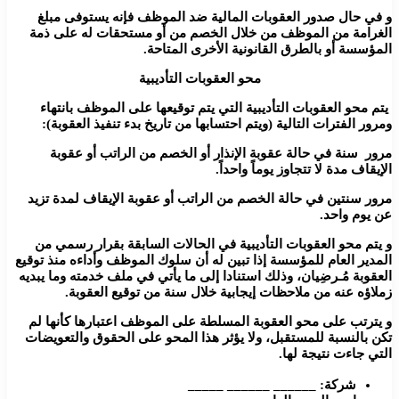
و في حال صدور العقوبات المالية ضد الموظف فإنه يستوفى مبلغ
الغرامة من الموظف من خلال الخصم من أو مستحقات له على ذمة
المؤسسة أو بالطرق القانونية الأخرى المتاحة.
محو العقوبات التأديبية
يتم محو العقوبات التأديبية التي يتم توقيعها على الموظف بانتهاء
ومرور الفترات التالية (ويتم احتسابها من تاريخ بدء تنفيذ العقوبة):
مرور سنة في حالة عقوبة الإنذار أو الخصم من الراتب أو عقوبة
الإيقاف مدة لا تتجاوز يوماً واحداً.
مرور سنتين في حالة الخصم من الراتب أو عقوبة الإيقاف لمدة تزيد
عن يوم واحد.
و يتم محو العقوبات التأديبية في الحالات السابقة بقرار رسمي من
المدير العام للمؤسسة إذا تبين له أن سلوك الموظف وأداءه منذ توقيع
العقوبة مُـرضِيان، وذلك استنادا إلى ما يأتي في ملف خدمته وما يبديه
زملاؤه عنه من ملاحظات إيجابية خلال سنة من توقيع العقوبة.
و يترتب على محو العقوبة المسلطة على الموظف اعتبارها كأنها لم
تكن بالنسبة للمستقبل، ولا يؤثر هذا المحو على الحقوق والتعويضات
التي جاءت نتيجة لها.
شركة: ______ ______ _____