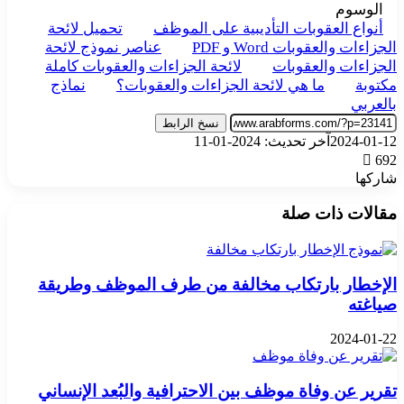
الوسوم
أنواع العقوبات التأديبية على الموظف
تحميل لائحة
الجزاءات والعقوبات Word و PDF
عناصر نموذج لائحة
الجزاءات والعقوبات
لائحة الجزاءات والعقوبات كاملة
مكتوبة
ما هي لائحة الجزاءات والعقوبات؟
نماذج
بالعربي
نسخ الرابط
2024-01-12
آخر تحديث: 2024-01-11
692
شاركها
‫X
تيلقرام
واتساب
فيسبوك
بينتيريست
مقالات ذات صلة
الإخطار بارتكاب مخالفة من طرف الموظف وطريقة
صياغته
2024-01-22
تقرير عن وفاة موظف بين الاحترافية والبُعد الإنساني