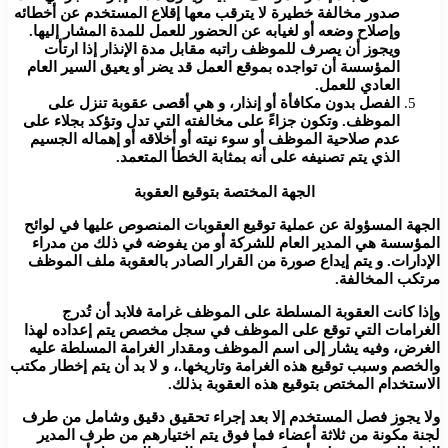
صدور مخالفة خطيرة لا يترقب معها إقلاع المستخدم عن أخطائه
وإصلاح وضعه أو لغيابه عن الحضور للعمل للمدة المشار إليها.
ويجوز أن يصرف للموظف راتبه مقابل مدة الإنذار إذا ارتأت
المؤسسة أن تواجده بموقع العمل قد يضر أو يعيق السير العام
العادي للعمل.
الفصل بدون مكافأة أو إنذار، و هي أقصى عقوبة تنزل على
الموظف. وتكون جزاءً على مخالفته التي تدل وتؤكد بجلاء على
عدم صلاحية الموظف أو سوء نيته أو أخلاقه أو إهماله الجسيم
الذي يتم تصنيفه على أنه بمثابة الخطأ المتعمد.
الجهة المختصة بتوقيع العقوبة
الجهة المسؤولة عن عملية توقيع العقوبات المنصوص عليها في لوائح
المؤسسة هي المدير العام للشركة أو من يفوضه في ذلك من مدراء
الإدارات. و يتم إيداع صورة من القرار الصادر بالعقوبة ملف الموظف
مرتكب المخالفة.
وإذا كانت العقوبة المسلطة على الموظف غرامة فلابد أن تُدرج
الغرامات التي توقع على الموظف في سجل مخصص يتم إعداده لهذا
الغرض، وفيه يشار إلى اسم الموظف ومقدار الغرامة المسلطة عليه
والخصم وسبب توقيع هذه الغرامة وتاريخها.، و لا بد أن يتم إخطار مكتب
الاستخدام المختص بتوقيع هذه العقوبة بذلك.
ولا يجوز فصل المستخدم إلا بعد إجراء تحقيق دقيق وشامل من طرف
لجنة مكونة من ثلاثة أعضاء فما فوق يتم اختيارهم من طرف المدير