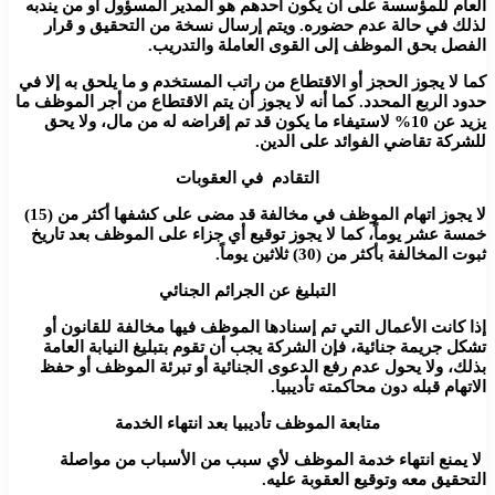
العام للمؤسسة على أن يكون أحدهم هو المدير المسؤول أو من يندبه
لذلك في حالة عدم حضوره. ويتم إرسال نسخة من التحقيق و قرار
الفصل بحق الموظف إلى القوى العاملة والتدريب.
كما لا يجوز الحجز أو الاقتطاع من راتب المستخدم و ما يلحق به إلا في
حدود الربع المحدد. كما أنه لا يجوز أن يتم الاقتطاع من أجر الموظف ما
يزيد عن 10% لاستيفاء ما يكون قد تم إقراضه له من مال، ولا يحق
للشركة تقاضي الفوائد على الدين.
التقادم في العقوبات
لا يجوز اتهام الموظف في مخالفة قد مضى على كشفها أكثر من (15)
خمسة عشر يوماً، كما لا يجوز توقيع أي جزاء على الموظف بعد تاريخ
ثبوت المخالفة بأكثر من (30) ثلاثين يوماً.
التبليغ عن الجرائم الجنائي
إذا كانت الأعمال التي تم إسنادها الموظف فيها مخالفة للقانون أو
تشكل جريمة جنائية، فإن الشركة يجب أن تقوم بتبليغ النيابة العامة
بذلك، ولا يحول عدم رفع الدعوى الجنائية أو تبرئة الموظف أو حفظ
الاتهام قبله دون محاكمته تأديبيا.
متابعة الموظف تأديبيا بعد انتهاء الخدمة
لا يمنع انتهاء خدمة الموظف لأي سبب من الأسباب من مواصلة
التحقيق معه وتوقيع العقوبة عليه.