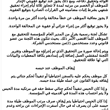
أقواله وتحقيق دفاعه، ومع ذلك يجوز عند توقيع عقوبتي الإنذار
للموظف أو الخصم من مرتبه لمدة لا تتجاوز ثلاثة أيام إجراء تحقيق
شفهي بشرط إثبات مضامينه في القرارات الصادرة بتوقيع العقوبة.
لا يجوز معاقبة الموظف عن خطأ مخالفة واحدة أكثر من مرة واحدة.
ولا يجوز توقيع أكثر من إجراء جزائي أو عقوبة عن المخالفة الواحدة.
تشكل لجنة رسمية بقرارٍ من المدير العام للمؤسسة للتحقيق مع
الموظف كلما اقتضى الأمر ذلك. بحيث تتكون هذه اللجنة من عضو
قانوني وعدد مستخدمين (2)من مستخدمي الشركة.
ويتم إحالة صورة من التحقيق الذي تم إجراؤه مع الموظف وتقرير
اللجنة لمفتشي العمل إضافة إلى إمدادهم بكافة المعطيات والبيانات
التي لها علاقة للتحقيق.
إيقاف الموظف عند حبسه
كل موظف يحكم عليه بالسجن احتياطيا أو تنفيذاً لحكم جنائي يتم
إيقافه بقوة القانون عن عمله طيلة مدة حبسه.
و إذا كان الحبس تنفيذاً لحكم جنائي سقط حقه في مرتكبه مدة الحبس
ولا يتم احتساب هذه المدة في أقدميته في المؤسسة.
إذا كان الحبس احتياطيا يتم إيقاف صرف مرتب الموظف طيلة مدة
حبسه على أن يصرف له في حال أسفرت الإجراءات عن براءته وعدم
إدانته.