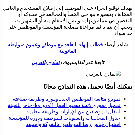
يهدف توقيع الجزاء على الموظف إلى إصلاح المستخدم والعامل
المخالف وتبصيره بنواحي الخطأ والمخالفة في سلوكه أو
التقصير في عمله ومهامه وليس الانتقام منه أو التشهير به،
ويجب أن يتم دائما مراعاة مصلحة المؤسسة والموظفين على
حد سواء.
شاهد أيضا:
خطاب إنهاء التعاقد مع موظفٍ وعموم ضوابطه
القانونية
تابعنا عبر الفايسبوك:
نماذج بالعربي
يمكنك أيضًا تحميل هذه النماذج مجانًا
نموذج متابعة الموظفين الجدد ودوره وطريقة صياغته
تحميل نموذج لائحة تنظيم العمل pdf و doc جاهز للتعبئة
انتقال الموظفين بين الإدارات وطريقة تنظيمه
جدول المخالفات والعقوبات للموظف ودوره للمؤسسة
استبيان قياس رضا الموظفين بالشركة وأهميته