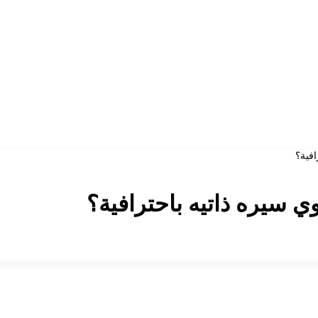
افية؟
 سيره ذاتيه باحترافية؟