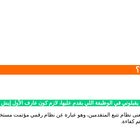
بلوني في الوظيفة اللي بقدم عليها، لازم كون عارف الأول إيش هو
تصار ATS إلى عبارة Applicant Tracking System التي تعنى نظام تتبع المتقدمين، وهو عبارة
م كفاءة.