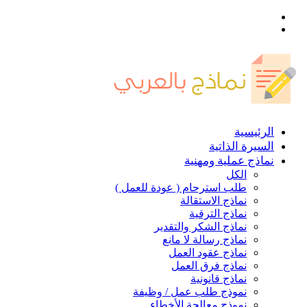
القائمة
بحث
عن
الرئيسية
السيرة الذاتية
نماذج عملية ومهنية
الكل
طلب استرحام ( عودة للعمل )
نماذج الاستقالة
نماذج الترقية
نماذج الشكر والتقدير
نماذج رسالة لا مانع
نماذج عقود العمل
نماذج فرق العمل
نماذج قانونية
نموذج طلب عمل / وظيفة
نموذج معالجة الأخطاء