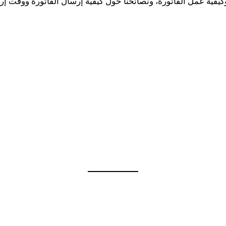
فية عمل الفاتورة، ونصائحنا حول كيفية إرسال الفاتورة ووقت إرس