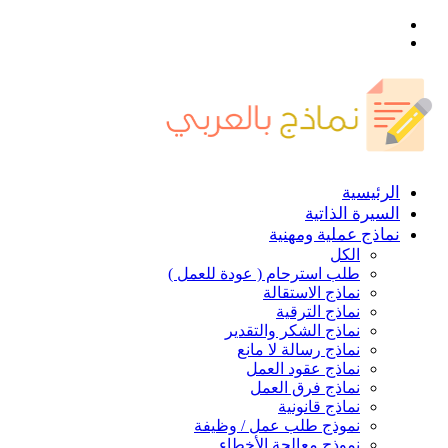
القائمة
بحث
عن
الرئيسية
السيرة الذاتية
نماذج عملية ومهنية
الكل
طلب استرحام ( عودة للعمل )
نماذج الاستقالة
نماذج الترقية
نماذج الشكر والتقدير
نماذج رسالة لا مانع
نماذج عقود العمل
نماذج فرق العمل
نماذج قانونية
نموذج طلب عمل / وظيفة
نموذج معالجة الأخطاء