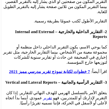
التقرير المكون من صفحتين أو الذي يشار إليه بالتقرير القصير،
بينما التقرير المكون من ثلاثين صفحة يشار إليه بالتقرير الطويل
للغاية.
التقارير الأطول تُكتب عمومًا بطريقة رسمية.
2- التقارير الداخلية والخارجية – Internal and External
Reports
كما يوحي الاسم، يكون التقرير الداخلي داخل منظمة أو
مجموعة معينة من الأشخاص. بينما التقارير الخارجية، مثل تقرير
إخباري في الصحيفة عن حادث أو تقارير سنوية للشركات
لتوزيعها خارج المؤسسة.
اقرأ أيضاً:
7 خطوات لكتابة نموذج تقرير مدرسي مميز 2021
3- التقارير الرأسية والجانبية – Vertical and Lateral Reports
يتعلق الأمر بالتسلسل الهرمي للهدف النهائي للتقارير. إذا كان
التقرير لإدارتك أو للمتدربين، فهو
تقرير
عمودي. أينما بدأ اتجاه
لأعلى أو لأسفل في الحركة، فإننا نسميه تقريرًا رأسيًا.