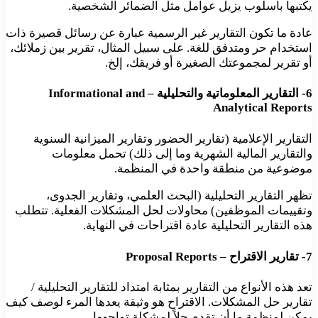
يكتبها بأسلوب يزيل عوامل مثل الضمائر الشخصية.
عادة ما تكون التقارير غير الرسمية عبارة عن رسائل قصيرة ذات
استخدام حر ومتدفق للغة. على سبيل المثال، تقرير بين زملائك،
أو تقرير لمجموعتك الصغيرة أو فريقك، إلخ.
6- التقارير المعلوماتية والتحليلية – Informational and
Analytical Reports
التقارير الإعلامية (تقارير الحضور وتقارير الميزانية السنوية
والتقارير المالية الشهرية وما إلى ذلك) تحمل معلومات
موضوعية من منطقة واحدة في المنظمة.
تظهر التقارير التحليلية (البحث العلمي، وتقارير الجدوى،
وتقييمات الموظفين) محاولات لحل المشكلات الفعلية. تتطلب
هذه التقارير التحليلية عادة اقتراحات في النهاية.
7- تقارير الاقتراح – Proposal Reports
تعد هذه الأنواع من التقارير بمثابة امتداد للتقارير التحليلية /
تقارير حل المشكلات. الاقتراح هو وثيقة يعدها المرء لوصف كيف
يمكن لمنظمة ما أن تقدم حلاً لمشكلة تواجهها.