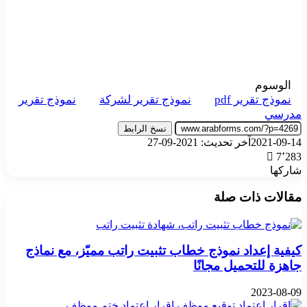
الوسوم
نموذج تقرير pdf
نموذج تقرير لشركة
نموذج تقرير
مدرسي
نسخ الرابط
2021-09-14
آخر تحديث: 2021-09-27
7٬283
شاركها
‫X
تيلقرام
واتساب
فيسبوك
بينتيريست
مقالات ذات صلة
كيفية إعداد نموذج خطاب تثبيت راتب مميّز، مع نماذج
جاهزة للتحميل مجانًا
2023-08-09