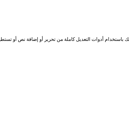
ر هذه الأيام على محرر PDF مجاني يسمح لك باستخدام أدوات التعديل كاملة من تحرير أو