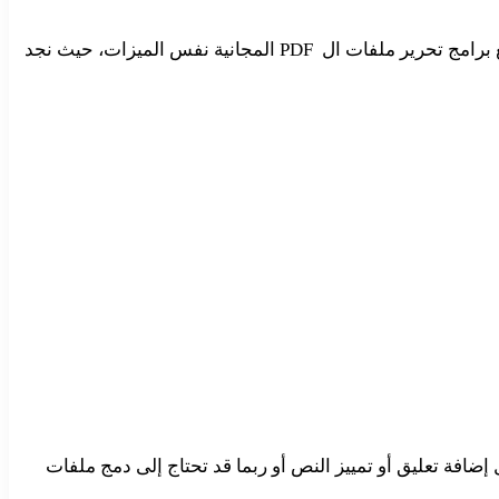
نجد عادةً برامج التعديل على ملف بي دي اف عبر الإنترنت حيث تعمل بشكل مباشر من متصفح الويب الخاص بك، لكن لا تدعم جميع برامج تحرير ملفات ال PDF المجانية نفس الميزات، حيث نجد
إن ملفات PDF تعد مخصصة للعرض وليس للتحرير. مع ذلك، قد تحتاج أحياناً إلى معرفة كيفية التعديل على ملف pdf، مثل إضافة تعليق أو تمييز النص أو ربما قد تحتاج إلى دمج ملفات