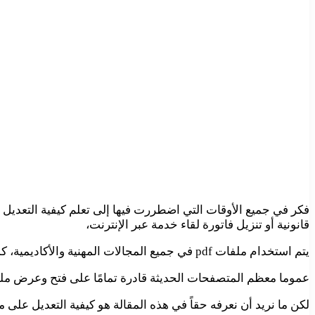
فكر في جميع الأوقات التي اضطررت فيها إلى تعلم كيفية التعديل على ملف pdf حتى تستطيع إرسال تقرير 
قانونية أو تنزيل فاتورة لقاء خدمة عبر الإنترنت،
يتم استخدام ملفات pdf في جميع المجالات المهنية والأكاديمية، كما يمكنك من خلالها إنشاء نموذج سيرة ذاتية pdf للمهندسين أو الطلاب أو حتى يمكنك استخدامها لإنشاء الكتب الإلكترونية وغيرها.
عموما معظم المتصفحات الحديثة قادرة تمامًا على فتح وعرض ملفات PDF، وتأتي معظم أنظمة التشغيل الحديثة مع تطبيقات أساسية مثبتة مسبقًا لفتح ملفات F
لكن ما نريد أن نعرفه حقاً في هذه المقالة هو كيفية التعديل على ملف 